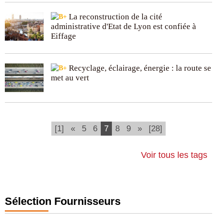
La reconstruction de la cité
administrative d'Etat de Lyon est confiée à
Eiffage
Recyclage, éclairage, énergie : la route se
met au vert
(current)
[1]
«
5
6
7
8
9
»
[28]
Voir tous les tags
Sélection Fournisseurs