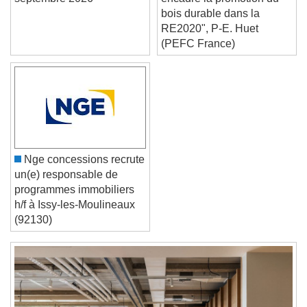
Font Size
septembre 2026
encadre la promotion du
bois durable dans la
RE2020", P-E. Huet
Text Edge Style
(PEFC France)
Font Family
Reset
Done
Close Modal Dialog
Nge concessions recrute
End of dialog window.
un(e) responsable de
programmes immobiliers
h/f à Issy-les-Moulineaux
(92130)