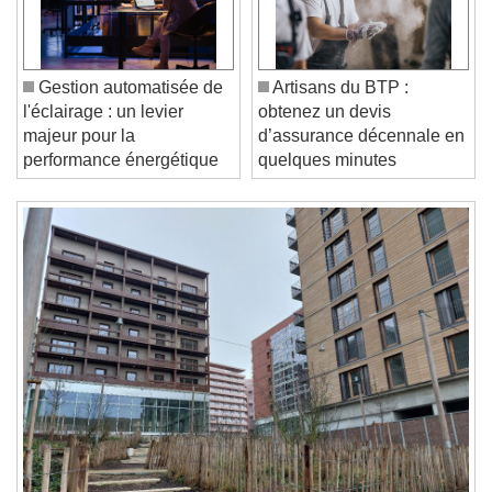
Video Player is loading.
Play Video
Play
Skip Backward
Skip Forward
Gestion automatisée de
Artisans du BTP :
Unmute
l'éclairage : un levier
obtenez un devis
Current Time
0:00
majeur pour la
d’assurance décennale en
/
performance énergétique
quelques minutes
Duration
-:-
Loaded
:
0%
Stream Type
LIVE
Seek to live, currently behind live
LIVE
Remaining Time
-
0:00
1x
Playback Rate
Chapters
Chapters
Descriptions
descriptions off
, selected