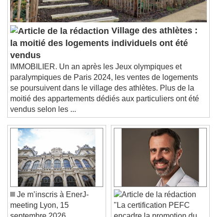
Subtitles
subtitles settings
, opens subtitles
settings dialog
subtitles off
, selected
Village des athlètes :
Audio Track
la moitié des logements individuels ont été
vendus
Picture-in-Picture
Fullscreen
This is a modal window.
IMMOBILIER. Un an après les Jeux olympiques et
paralympiques de Paris 2024, les ventes de logements
Beginning of dialog window. Escape will cancel
se poursuivent dans le village des athlètes. Plus de la
and close the window.
moitié des appartements dédiés aux particuliers ont été
Text
vendus selon les ...
Color
Opacity
Text Background
Color
Opacity
Caption Area Background
Je m’inscris à EnerJ-
Color
Opacity
meeting Lyon, 15
"La certification PEFC