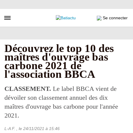
Aller
au
contenu
Toggle navigation
Se connecter
principal
Découvrez le top 10 des
maîtres d'ouvrage bas
carbone 2021 de
l'association BBCA
CLASSEMENT.
Le label BBCA vient de
dévoiler son classement annuel des dix
maîtres d'ouvrage bas carbone pour l'année
2021.
L-A F.
, le
24/11/2021
à 15:46