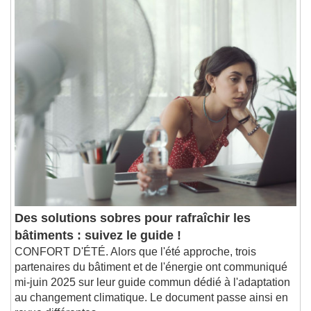
1x
Playback Rate
Chapters
Chapters
Descriptions
descriptions off
, selected
Subtitles
subtitles settings
, opens subtitles
settings dialog
subtitles off
, selected
Audio Track
Picture-in-Picture
Fullscreen
Des solutions sobres pour rafraîchir les
This is a modal window.
bâtiments : suivez le guide !
Beginning of dialog window. Escape will cancel
CONFORT D'ÉTÉ. Alors que l'été approche, trois
and close the window.
partenaires du bâtiment et de l'énergie ont communiqué
Text
mi-juin 2025 sur leur guide commun dédié à l'adaptation
au changement climatique. Le document passe ainsi en