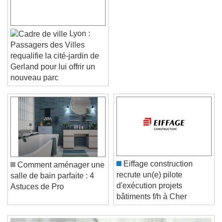
Lyon :
Passagers des Villes
requalifie la cité-jardin de
Gerland pour lui offrir un
nouveau parc
Video Player is loading.
Play Video
Play
Skip Backward
Skip Forward
Unmute
Current Time
0:00
/
Eiffage construction
Comment aménager une
Duration
-:-
recrute un(e) pilote
salle de bain parfaite : 4
Loaded
:
0%
d'exécution projets
Stream Type
LIVE
Astuces de Pro
bâtiments f/h à Cher
Seek to live, currently behind live
LIVE
Remaining Time
-
0:00