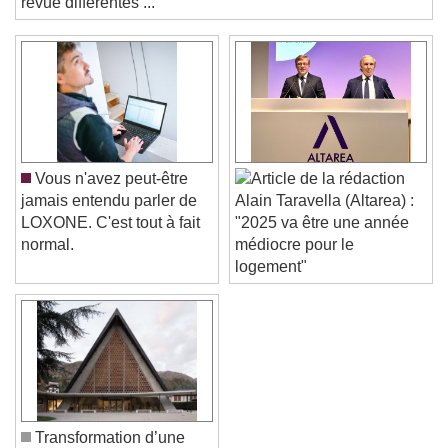
Color
Opacity
revue différentes ...
Text Background
Color
Opacity
Caption Area Background
Color
Opacity
Font Size
Vous n'avez peut-être
jamais entendu parler de
Alain Taravella (Altarea) :
LOXONE. C'est tout à fait
"2025 va être une année
Text Edge Style
normal.
médiocre pour le
logement"
Font Family
Reset
Done
Close Modal Dialog
End of dialog window.