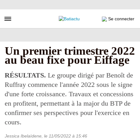
Aller
au
contenu
Toggle navigation
Se connecter
principal
Un premier trimestre 2022
au beau fixe pour Eiffage
RÉSULTATS.
Le groupe dirigé par Benoît de
Ruffray commence l'année 2022 sous le signe
d'une forte croissance. Travaux et concessions
en profitent, permettant à la major du BTP de
confirmer ses perspectives pour l'exercice en
cours.
Jessica Ibelaïdene
, le
11/05/2022
à 15:46