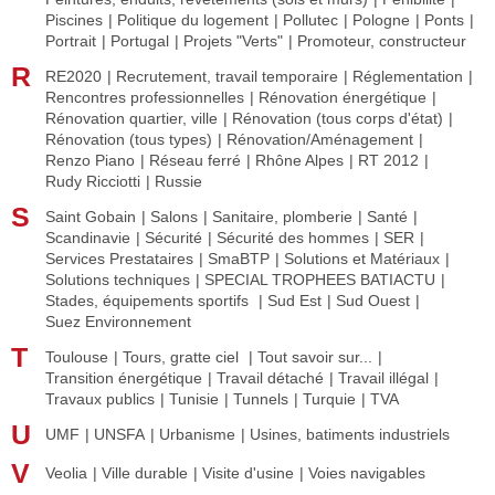
Piscines
Politique du logement
Pollutec
Pologne
Ponts
Portrait
Portugal
Projets "Verts"
Promoteur, constructeur
R
RE2020
Recrutement, travail temporaire
Réglementation
Rencontres professionnelles
Rénovation énergétique
Rénovation quartier, ville
Rénovation (tous corps d'état)
Rénovation (tous types)
Rénovation/Aménagement
Renzo Piano
Réseau ferré
Rhône Alpes
RT 2012
Rudy Ricciotti
Russie
S
Saint Gobain
Salons
Sanitaire, plomberie
Santé
Scandinavie
Sécurité
Sécurité des hommes
SER
Services Prestataires
SmaBTP
Solutions et Matériaux
Solutions techniques
SPECIAL TROPHEES BATIACTU
Stades, équipements sportifs
Sud Est
Sud Ouest
Suez Environnement
T
Toulouse
Tours, gratte ciel
Tout savoir sur...
Transition énergétique
Travail détaché
Travail illégal
Travaux publics
Tunisie
Tunnels
Turquie
TVA
U
UMF
UNSFA
Urbanisme
Usines, batiments industriels
V
Veolia
Ville durable
Visite d'usine
Voies navigables