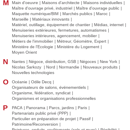
M
Main d'oeuvre
Maisons d'architecte
Maisons individuelles
Maître d'ouvrage privé, industriel
Maître d'ouvrage public
Maquette numérique/BIM
Marchés publics
Maroc
Marseille
Matériaux innovants
Matériel, outillage, équipement de chantier
Médias, internet
Menuiseries extérieures, fermetures, automatismes
Menuiseries intérieures, agencement, mobilier
Métiers de l'immobilier
Métreur, Géomètre, Expert
Ministère de l'Ecologie
Ministère du Logement
Moyen Orient
N
Nantes
Négoce, distribution, GSB
Négoces
New York
Nicolas Sarkozy
Nord
Normandie
Nouveaux produits
Nouvelles technologies
O
Océanie
Odile Decq
Organisateurs de salons, événementiels
Organisme, fédération, syndicat
Organismes et organisations professionnelles
P
PACA
Panorama
Parcs, jardins
Paris
Partenariats public privé (PPP)
Particulier en préparation de projet
Passif
Patrimoine/Reconversion
Peintures, enduits, revêtements (sols et murs)
Pénibilité