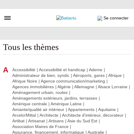
Aller
au
contenu
Toggle navigation
Se connecter
principal
Tous les thèmes
A
Accessibilité
Accessibilité et handicap
Ademe
Administrateur de bien, syndic
Aéroports, gares
Afrique
Afrique Noire
Agence communication/marketing
Agences immobilières
Algérie
Allemagne
Alsace Lorraine
Aménagement urbain, routes
Aménagements extérieurs, jardins, terrasses
Amérique centrale
Amérique Latine
Amiante/qualité air intérieur
Appartements
Aquitaine
ArcelorMittal
Architecte
Architecte d'intérieur, décorateur
Artibat
Artisanat
Artisans
Asie du Sud Est
Association Maires de France
Assurance, financement, informatique
Australie