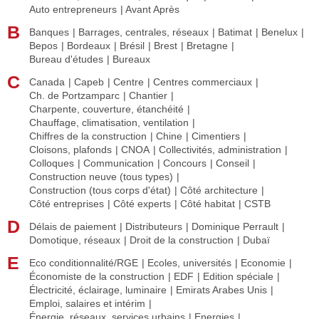
Auto entrepreneurs
Avant Après
B
Banques
Barrages, centrales, réseaux
Batimat
Benelux
Bepos
Bordeaux
Brésil
Brest
Bretagne
Bureau d'études
Bureaux
C
Canada
Capeb
Centre
Centres commerciaux
Ch. de Portzamparc
Chantier
Charpente, couverture, étanchéité
Chauffage, climatisation, ventilation
Chiffres de la construction
Chine
Cimentiers
Cloisons, plafonds
CNOA
Collectivités, administration
Colloques
Communication
Concours
Conseil
Construction neuve (tous types)
Construction (tous corps d'état)
Côté architecture
Côté entreprises
Côté experts
Côté habitat
CSTB
D
Délais de paiement
Distributeurs
Dominique Perrault
Domotique, réseaux
Droit de la construction
Dubaï
E
Eco conditionnalité/RGE
Ecoles, universités
Economie
Économiste de la construction
EDF
Edition spéciale
Électricité, éclairage, luminaire
Emirats Arabes Unis
Emploi, salaires et intérim
Énergie, réseaux, services urbains
Energies