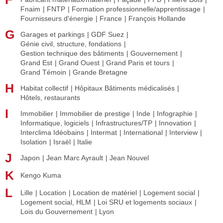
Fnaim
FNTP
Formation professionnelle/apprentissage
Fournisseurs d'énergie
France
François Hollande
G
Garages et parkings
GDF Suez
Génie civil, structure, fondations
Gestion technique des bâtiments
Gouvernement
Grand Est
Grand Ouest
Grand Paris et tours
Grand Témoin
Grande Bretagne
H
Habitat collectif
Hôpitaux Bâtiments médicalisés
Hôtels, restaurants
I
Immobilier
Immobilier de prestige
Inde
Infographie
Informatique, logiciels
Infrastructures/TP
Innovation
Interclima Idéobains
Intermat
International
Interview
Isolation
Israël
Italie
J
Japon
Jean Marc Ayrault
Jean Nouvel
K
Kengo Kuma
L
Lille
Location
Location de matériel
Logement social
Logement social, HLM
Loi SRU et logements sociaux
Lois du Gouvernement
Lyon