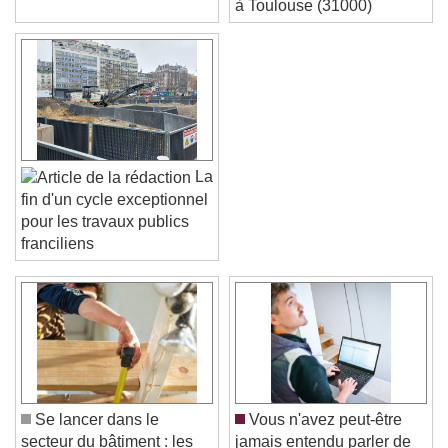
à Toulouse (31000)
La
fin d'un cycle exceptionnel
pour les travaux publics
franciliens
Video Player is loading.
Play Video
Play
Skip Backward
Skip Forward
Unmute
Current Time
0:00
/
Se lancer dans le
Vous n'avez peut-être
Duration
-:-