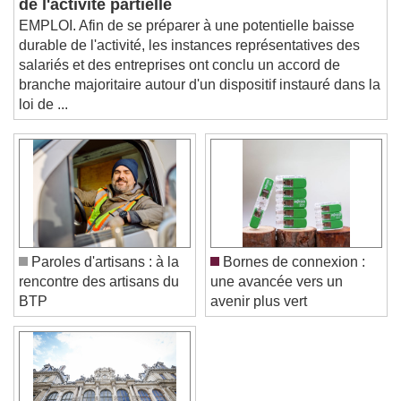
Beginning of dialog window. Escape will cancel
de l'activité partielle
and close the window.
EMPLOI. Afin de se préparer à une potentielle baisse
Text
durable de l'activité, les instances représentatives des
salariés et des entreprises ont conclu un accord de
Color
Opacity
branche majoritaire autour d'un dispositif instauré dans la
Text Background
loi de ...
Color
Opacity
Caption Area Background
Color
Opacity
Font Size
Paroles d'artisans : à la
Bornes de connexion :
rencontre des artisans du
une avancée vers un
Text Edge Style
BTP
avenir plus vert
Font Family