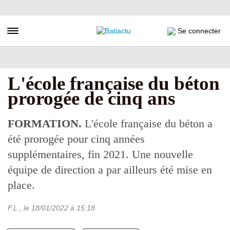
Aller
au
contenu
Toggle navigation
Se connecter
principal
L'école française du béton
prorogée de cinq ans
FORMATION.
L'école française du béton a
été prorogée pour cinq années
supplémentaires, fin 2021. Une nouvelle
équipe de direction a par ailleurs été mise en
place.
F.L.
, le
18/01/2022
à 15:18