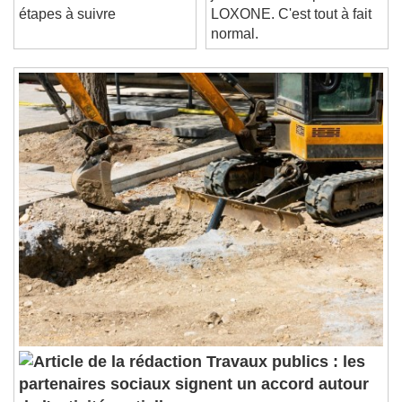
secteur du bâtiment : les
jamais entendu parler de
Loaded
:
0%
Stream Type
LIVE
étapes à suivre
LOXONE. C'est tout à fait
Seek to live, currently behind live
LIVE
normal.
Remaining Time
-
0:00
1x
Playback Rate
Chapters
Chapters
Descriptions
descriptions off
, selected
Subtitles
subtitles settings
, opens subtitles
settings dialog
subtitles off
, selected
Audio Track
Picture-in-Picture
Fullscreen
Travaux publics : les
This is a modal window.
partenaires sociaux signent un accord autour