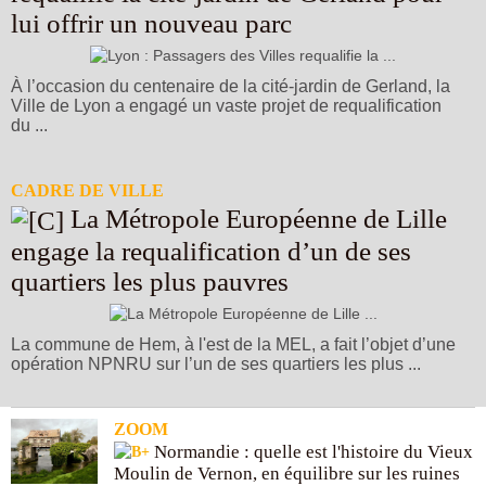
lui offrir un nouveau parc
À l’occasion du centenaire de la cité-jardin de Gerland, la
Ville de Lyon a engagé un vaste projet de requalification
du ...
Video Player is loading.
Play Video
Play
Skip Backward
Skip Forward
CADRE DE VILLE
Unmute
La Métropole Européenne de Lille
Current Time
0:00
engage la requalification d’un de ses
/
Duration
-:-
quartiers les plus pauvres
Loaded
:
0%
Stream Type
LIVE
Seek to live, currently behind live
LIVE
Remaining Time
-
0:00
La commune de Hem, à l'est de la MEL, a fait l’objet d’une
opération NPNRU sur l’un de ses quartiers les plus ...
1x
Playback Rate
Chapters
ZOOM
Chapters
Normandie : quelle est l'histoire du Vieux
Descriptions
Moulin de Vernon, en équilibre sur les ruines
descriptions off
, selected