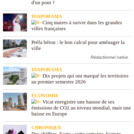
d'un pont ?
Subtitles
subtitles settings
, opens subtitles settings
dialog
DIAPORAMA
subtitles off
, selected
Cinq maires à suivre dans les grandes
Audio Track
villes françaises
Picture-in-Picture
Fullscreen
This is a modal window.
Préfa béton : le bon calcul pour aménager la
Beginning of dialog window. Escape will cancel and
ville
close the window.
Rédactionnel native
Text
DIAPORAMA
Color
Opacity
Dix projets qui ont marqué les territoires
Text Background
au premier semestre 2026
Color
Opacity
ÉCONOMIE
Vicat enregistre une hausse de ses
Caption Area Background
émissions de CO2 au niveau mondial, mais une
baisse en Europe
Color
Opacity
Font Size
CHRONIQUE
Des chiffres, l'actu : cette semaine, facture