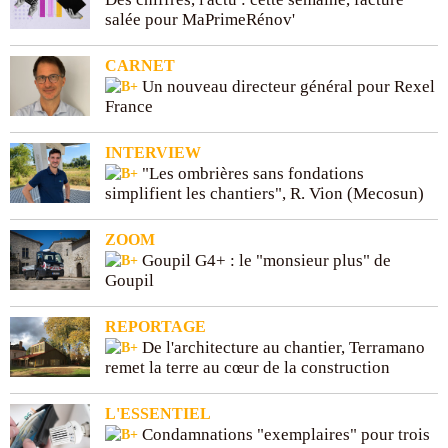
salée pour MaPrimeRénov'
Text Edge Style
CARNET
Un nouveau directeur général pour Rexel
Font Family
France
INTERVIEW
Reset
Done
"Les ombrières sans fondations
Close Modal Dialog
simplifient les chantiers", R. Vion (Mecosun)
End of dialog window.
ZOOM
Goupil G4+ : le "monsieur plus" de
Goupil
REPORTAGE
De l'architecture au chantier, Terramano
remet la terre au cœur de la construction
L'ESSENTIEL
Condamnations "exemplaires" pour trois