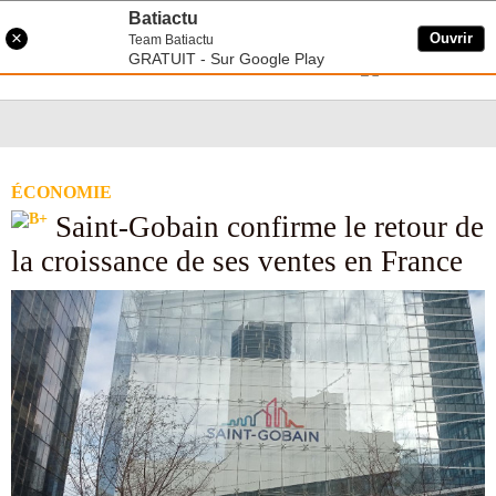
Aller
Batiactu
au
×
Ouvrir
Team Batiactu
contenu
GRATUIT - Sur Google Play
Toggle navigation
Se connecter
principal
ÉCONOMIE
Saint-Gobain confirme le retour de
la croissance de ses ventes en France