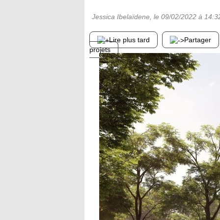
Jessica Ibelaïdene
, le
09/02/2022
à 14:3
Lire plus tard
Partager
projets