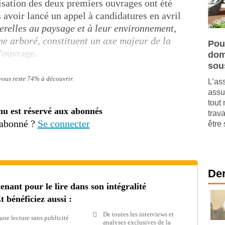
sation des deux premiers ouvrages ont été
s avoir lancé un appel à candidatures en avril
serelles au paysage et à leur environnement,
ne arboré, constituent un axe majeur de la
Pou
d'ouvrage.
dom
sou
 vous reste 74% à découvrir.
L’as
assu
tout 
nu est réservé aux abonnés
trav
 abonné ?
Se connecter
être 
Der
ant pour le lire dans son intégralité
t bénéficiez aussi :
De toutes les interviews et
une lecture sans publicité
analyses exclusives de la