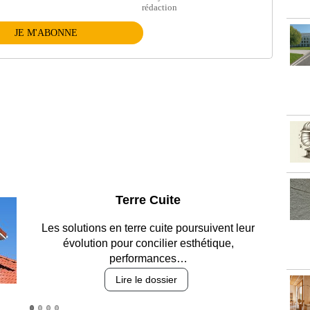
rédaction
JE M'ABONNE
Parking et garages
Entre circulation, sécurisation des accès, durabilité
des revêtements et intégration…
Lire le dossier