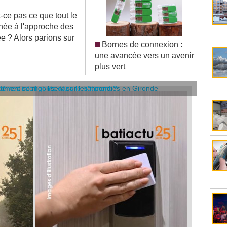
ce pas ce que tout le
nnée à l'approche des
e ? Alors parions sur
Bornes de connexion :
une avancée vers un avenir
plus vert
âtiment se mobilisent sur les incendies en Gironde
stèmes intelligents dans le bâtiment ?