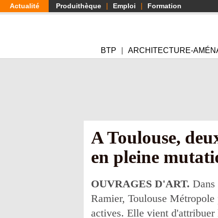
Aller
Actualité
Produithèque
Emploi
Formation
au
contenu
principal
BTP
ARCHITECTURE-AMÉN
A Toulouse, deux
en pleine mutat
OUVRAGES D'ART.
Dans l
Ramier, Toulouse Métropole pr
actives. Elle vient d'attribue