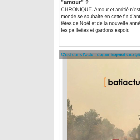
CHRONIQUE. Amour et amitié n'est-
monde se souhaite en cette fin d'a
fêtes de Noël et de la nouvelle anné
les paillettes et gardons espoir.
C'est dans l'actu : des entreprises de b
C'est dans l'actu : à quoi servent les sy