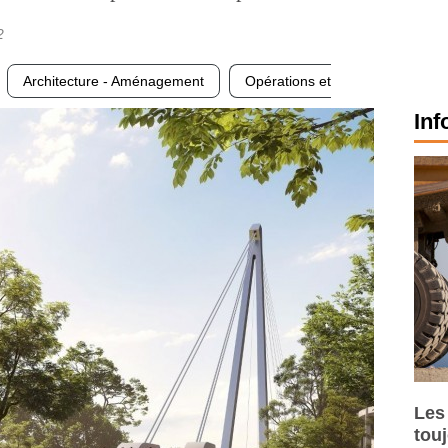
2
Architecture - Aménagement
Opérations et
Inf
Les
tou