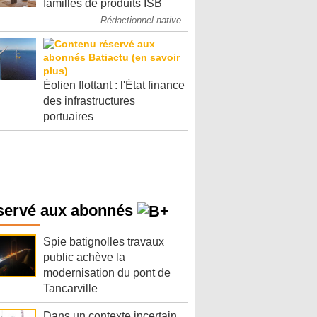
familles de produits ISB
Rédactionnel native
Éolien flottant : l'État finance
des infrastructures
portuaires
servé aux abonnés
Spie batignolles travaux
public achève la
modernisation du pont de
Tancarville
Dans un contexte incertain,