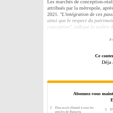
Les marchés de conception-réali
attribués par la métropole, aprè
2021.
"L'intégration de ces pas
ainsi que le respect du patrimoi
conception"
, indique le maître 
Il
Ce conte
Déja
Abonnez-vous mainten
E
D'un accès illimité à tous les
D'
articles de Batiactu