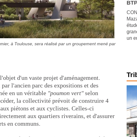
BTP
CONJ
Maza
étude
gran
un e
Ramier, à Toulouse, sera réalisé par un groupement mené par
Tri
 l'objet d'un vaste projet d'aménagement.
ar l'ancien parc des expositions et des
rmée en un véritable
"poumon vert"
selon
éder, la collectivité prévoit de construire 4
aux piétons et aux cyclistes. Celles-ci
directement aux quartiers riverains, et d'assurer
orts en communs.