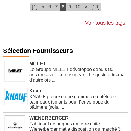
(current)
[1]
«
6
7
8
9
10
»
[19]
Voir tous les tags
Sélection Fournisseurs
MILLET
Le Groupe MILLET développe depuis 80
ans un savoir-faire exigeant. Le geste artisanal
d'autrefois ...
Knauf
KNAUF propose une gamme complète de
panneaux isolants pour l’enveloppe du
bâtiment (sols, ...
WIENERBERGER
Fabricant de briques en terre cuite.
Wienerberger met à disposition du marché 3