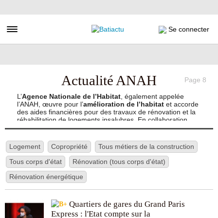
Aller
au
contenu
Toggle navigation
Se connecter
principal
Actualité ANAH
Page 8
L’
Agence Nationale de l’Habitat
, également appelée
l’ANAH, œuvre pour l’
amélioration de l’habitat
et accorde
des aides financières pour des travaux de rénovation et la
réhabilitation de logements insalubres. En collaboration
avec le ministère de la Cohésion des territoires et des
Relations avec les collectivités territoriales, elle mène de
grands projets nationaux tels que Habiter Mieux,
Logement
Copropriété
Tous métiers de la construction
programme d’aide pour la
rénovation énergétique
, Plan
Initiative Copropriétés, Action cœur de ville, Logement
Tous corps d'état
Rénovation (tous corps d'état)
d’Abord, etc.
Rénovation énergétique
Elle encourage les travaux de rénovation pour lutter contre
l’insalubrité et la dégradation des logements, ainsi que la
précarité énergétique de l’habitat privé. Elle participe
Quartiers de gares du Grand Paris
également à l’adaptation des logements à la perte
Express : l'Etat compte sur la
d’autonomie. Ancrée sur tout le territoire français, l’Anah est