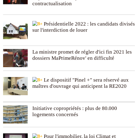
engagée en faveur d’un
habitat solidaire et durable
et
contractualisation
contribue à l’application des politiques du Gouvernement
en faveur de la
transition énergétique
, de l’égalité des
territoires, en ouvrant contre les fractures sociales et
territoriales et en aidant financièrement les foyers les plus
Présidentielle 2022 : les candidats divisés
modestes à avoir accès à des travaux de rénovation.
sur l'interdiction de louer
L’Agence Nationale de l’Habitat mène également des
actions de prévention
et d’aide auprès des copropriétés
fragiles, ou qui sont face à des difficultés, par un
La ministre promet de régler d'ici fin 2021 les
accompagnement et une aide au financement d’une
assistance par un maître d’ouvrage.
dossiers MaPrimeRénov' en difficulté
Le dispositif "Pinel +" sera réservé aux
maîtres d'ouvrage qui anticipent la RE2020
Initiative copropriétés : plus de 80.000
logements concernés
Pour l'immobilier, la loi Climat et