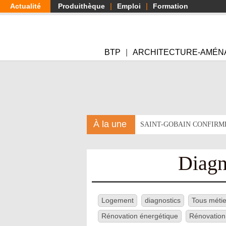
Aller
Actualité
Produithèque
Emploi
Formation
au
contenu
principal
BTP
ARCHITECTURE-AMÉN
À la une
SAINT-GOBAIN CONFIRM
Diagn
Logement
diagnostics
Tous métie
Rénovation énergétique
Rénovation 