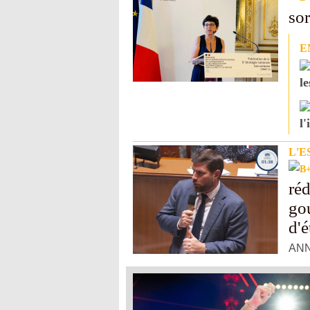
sor
E
l
l
L'E
réd
go
d'é
ANNO
fait
les 