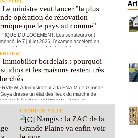
SSENTIEL
Art
Le ministre veut lancer "la plus
ande opération de rénovation
ermique que le pays ait connue"
ITIQUE DU LOGEMENT. Les sénateurs ont
encé, le 7 juillet 2026, l'examen accéléré en
ce publique du projet de loi "Relance et ...
TERVIEW
Immobilier bordelais : pourquoi
 studios et les maisons restent très
cherchés
RVIEW. Administrateur à la FNAIM de Gironde,
 Goya dresse un état des lieux du marché de
mobilier à Bordeaux Métropole. Dans un ...
CADRE DE VILLE
Nangis : la ZAC de la
age
Grande Plaine va enfin voir
 ses
le jour