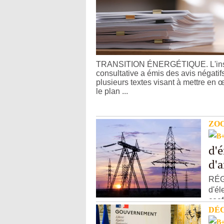
TRANSITION ÉNERGÉTIQUE. L'ins
consultative a émis des avis négatif
plusieurs textes visant à mettre en 
le plan ...
ZO
d'é
d'a
RÉG
d'él
coef
DÉ