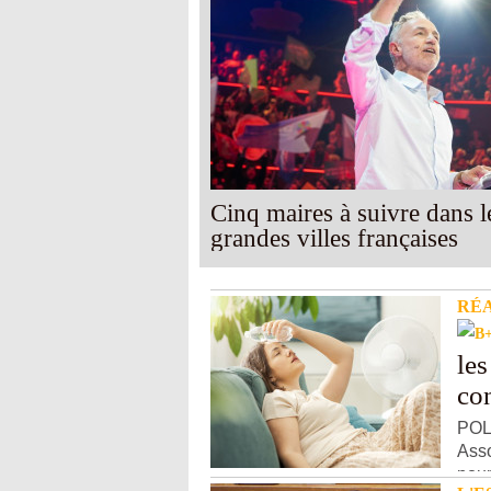
Cinq maires à suivre dans l
grandes villes françaises
RÉ
les
con
POL
Asso
pour