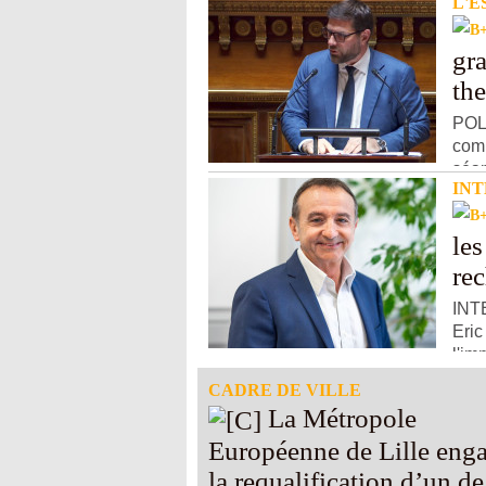
L'E
gr
th
POL
comm
séan
IN
les
re
INTE
Eric
l'im
CADRE DE VILLE
La Métropole
Européenne de Lille eng
la requalification d’un de