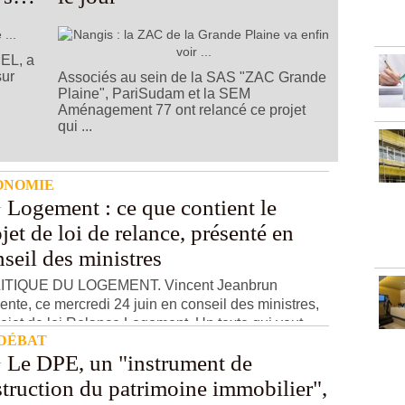
MEL, a
sur
Associés au sein de la SAS "ZAC Grande
Plaine", PariSudam et la SEM
Aménagement 77 ont relancé ce projet
qui ...
ONOMIE
Logement : ce que contient le
jet de loi de relance, présenté en
seil des ministres
ITIQUE DU LOGEMENT. Vincent Jeanbrun
ente, ce mercredi 24 juin en conseil des ministres,
rojet de loi Relance Logement. Un texte qui veut ...
 DÉBAT
Le DPE, un "instrument de
struction du patrimoine immobilier",