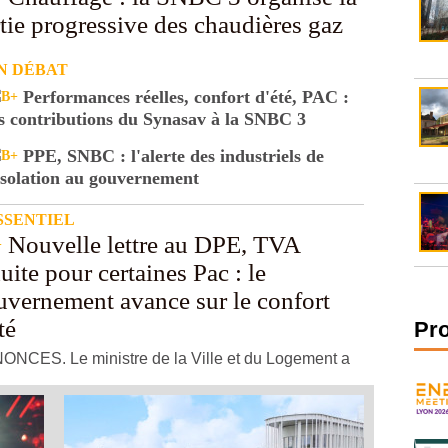
tie progressive des chaudières gaz
N DÉBAT
Performances réelles, confort d'été, PAC :
es contributions du Synasav à la SNBC 3
PPE, SNBC : l'alerte des industriels de
'isolation au gouvernement
SSENTIEL
Nouvelle lettre au DPE, TVA
uite pour certaines Pac : le
uvernement avance sur le confort
té
Pr
NCES. Le ministre de la Ville et du Logement a
 le point sur les mesures destinées à mieux adapter
logements aux fortes températures.