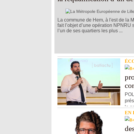
quartiers les plus pauvres
La commune de Hem, à l'est de la 
fait l’objet d’une opération NPNRU 
l’un de ses quartiers les plus ...
ÉC
pro
con
POL
prés
le p
EN
de