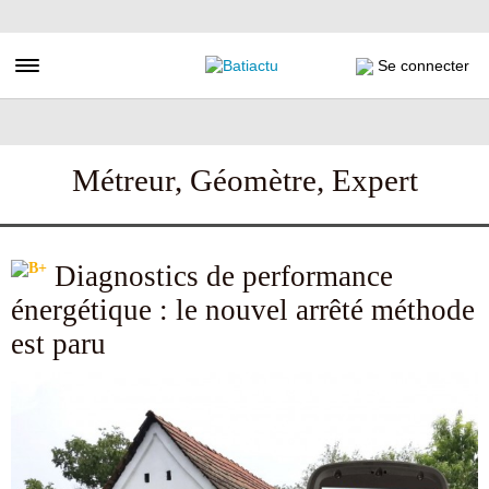
Aller
au
contenu
Toggle navigation
Se connecter
principal
Métreur, Géomètre, Expert
Diagnostics de performance
énergétique : le nouvel arrêté méthode
est paru