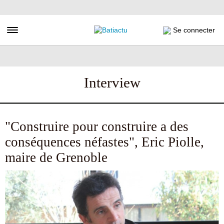
Aller
au
contenu
Toggle navigation
Se connecter
principal
Interview
"Construire pour construire a des
conséquences néfastes", Eric Piolle,
maire de Grenoble