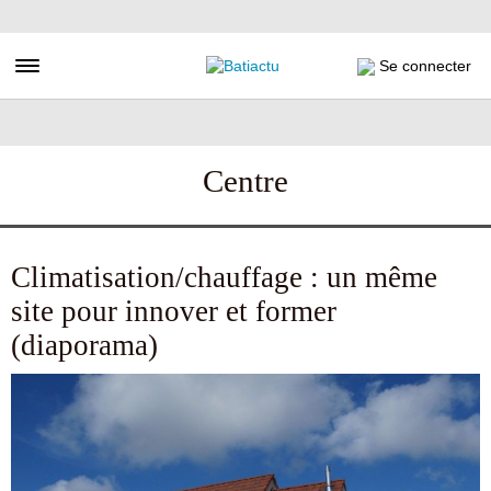
Aller
au
contenu
Toggle navigation
Se connecter
principal
Centre
Climatisation/chauffage : un même
site pour innover et former
(diaporama)