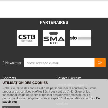
PARTENAIRES
Newsletter
Contacts
Batiactu Recrute
UTILISATION DES COOKIES
Publicité
Informations légales
Notre site utilise des cookies afin de personnaliser le contenu pour vous
proposer des services et offres liés à vos centres d'intérêt, gérer les
Abonnement Batiactu
Site annonceurs
fonctionnalités de notre site et réaliser des analyses statistiques. En
poursuivant votre navigation, vous acceptez l’utilisation de ces cookies.
En
Voir les contenus+ de Batiactu
Politique de confidentialité et
savoir plus
cookies