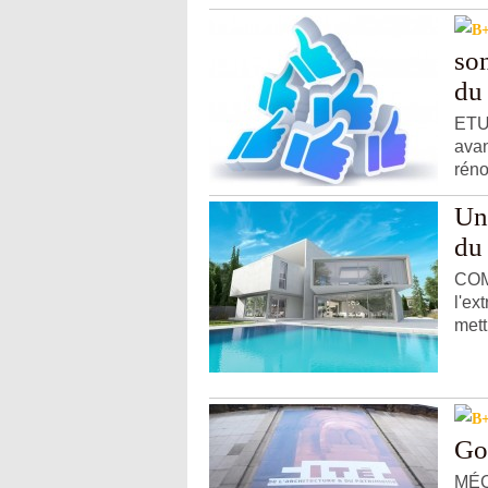
son
du
ETUD
avan
réno
Un
du
COM
l'ex
mett
Go
MÉCÉ