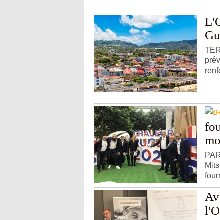
L'
Gu
TER
pré
renf
fou
mo
PART
Mits
four
Ave
l'