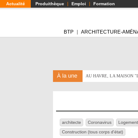
Aller
Actualité
Produithèque
Emploi
Formation
au
contenu
principal
BTP
ARCHITECTURE-AMÉN
À la une
AU HAVRE, LA MAISON 
architecte
Coronavirus
Logement
Construction (tous corps d'état)