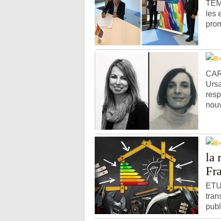
TEM
les 
prom
CARN
Ursa
resp
nouv
la 
Fr
ETU
tran
publ