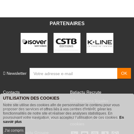
PARTENAIRES
Newsletter
Contacts
Batiactu Recrute
UTILISATION DES COOKIES
Publicité
Informations légales
Notre site utilise des cookies afin de personnaliser le contenu pour vous
proposer des services et offres liés à vos centres d'intérêt, gérer les
Abonnement Batiactu
Site annonceurs
fonctionnalités de notre site et réaliser des analyses statistiques. En
poursuivant votre navigation, vous acceptez l’utilisation de ces cookies.
En
Voir les contenus+ de Batiactu
Politique de confidentialité et
savoir plus
cookies
J'ai compris
© 2026 Batiactu Groupe