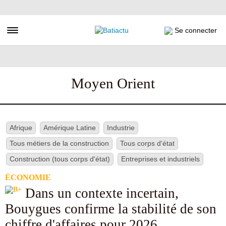
Aller
au
contenu
Toggle navigation
Se connecter
principal
Moyen Orient
Afrique
Amérique Latine
Industrie
Tous métiers de la construction
Tous corps d'état
Construction (tous corps d'état)
Entreprises et industriels
ÉCONOMIE
Dans un contexte incertain,
Bouygues confirme la stabilité de son
chiffre d'affaires pour 2026