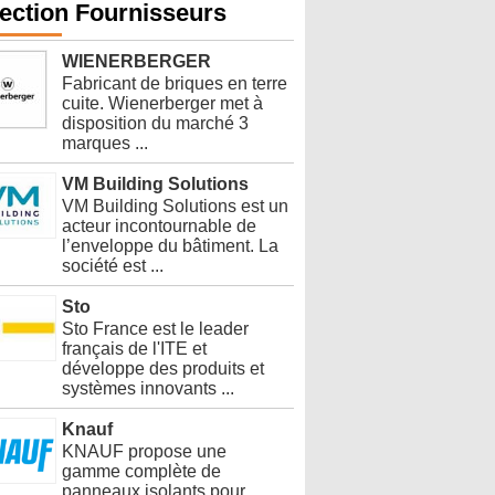
ection Fournisseurs
WIENERBERGER
Fabricant de briques en terre
cuite. Wienerberger met à
disposition du marché 3
marques ...
VM Building Solutions
VM Building Solutions est un
acteur incontournable de
l’enveloppe du bâtiment. La
société est ...
Sto
Sto France est le leader
français de l'ITE et
développe des produits et
systèmes innovants ...
Knauf
KNAUF propose une
gamme complète de
panneaux isolants pour