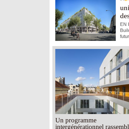
uni
de
EN 
Buil
futu
Un programme
intergénérationnel rassemb