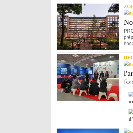
ZO
No
PROJ
prép
hosp
DÉ
l'a
fo
u
d