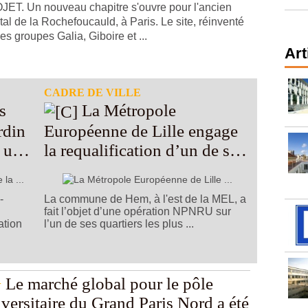
ET. Un nouveau chapitre s'ouvre pour l'ancien
tal de la Rochefoucauld, à Paris. Le site, réinventé
les groupes Galia, Giboire et ...
Art
CADRE DE VILLE
La Métropole
ardin
Européenne de Lille engage
r un
la requalification d’un de ses
quartiers les plus pauvres
-
La commune de Hem, à l'est de la MEL, a
fait l’objet d’une opération NPNRU sur
ation
l’un de ses quartiers les plus ...
Le marché global pour le pôle
versitaire du Grand Paris Nord a été