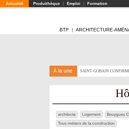
Aller
Actualité
Produithèque
Emploi
Formation
au
contenu
principal
BTP
ARCHITECTURE-AMÉN
À la une
SAINT-GOBAIN CONFIRM
Hô
architecte
Logement
Bouygues Co
Tous métiers de la construction