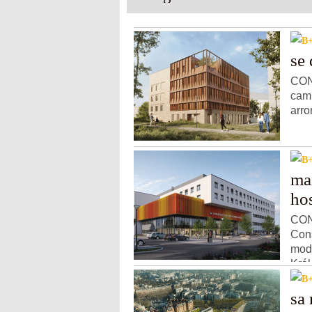
EHPAD et une crèche
se 
CONT
camp
arro
ma
ho
CON
Cons
mode
Král
sa