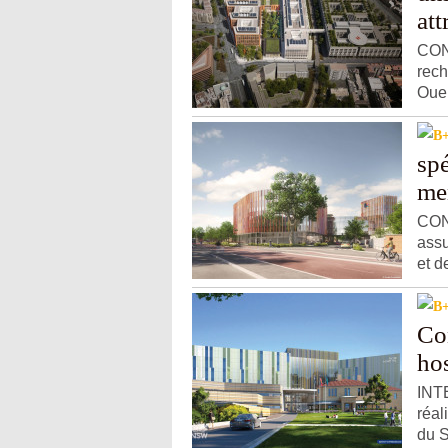
att
CONT
rech
Ouen
spé
me
CON
assu
et d
Con
hos
INTE
réal
du S