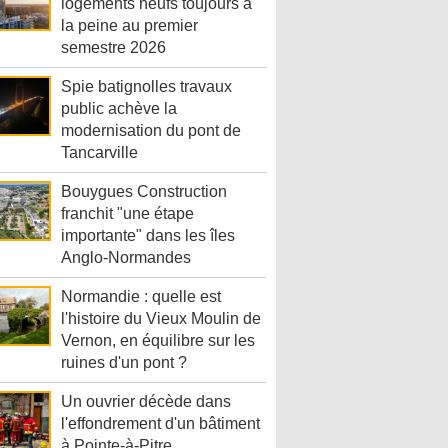
logements neufs toujours à
la peine au premier
semestre 2026
Spie batignolles travaux
public achève la
modernisation du pont de
Tancarville
Bouygues Construction
franchit "une étape
importante" dans les îles
Anglo-Normandes
Normandie : quelle est
l'histoire du Vieux Moulin de
Vernon, en équilibre sur les
ruines d'un pont ?
Un ouvrier décède dans
l'effondrement d'un bâtiment
à Pointe-à-Pitre