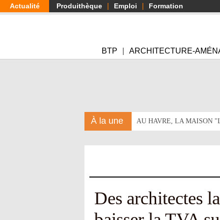
Aller
Actualité
Produithèque
Emploi
Formation
au
contenu
principal
BTP
ARCHITECTURE-AMÉN
À la une
AU HAVRE, LA MAISON 
Des architectes l
baisser la TVA su