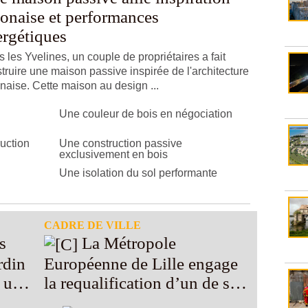
ponaise et performances
ergétiques
 les Yvelines, un couple de propriétaires a fait
truire une maison passive inspirée de l'architecture
naise. Cette maison au design ...
Une couleur de bois en négociation
ruction
Une construction passive
exclusivement en bois
Une isolation du sol performante
CADRE DE VILLE
La Métropole
ardin
Européenne de Lille engage
r un
la requalification d’un de ses
quartiers les plus pauvres