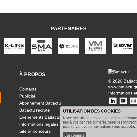
PARTENAIRES
À PROPOS
© 2026 Batiac
www.batiactug
Contacts
Informations et
Publicité
Abonnement Batiactu
Batiactu recrute
UTILISATION DES COOKIES
Événements Batiactu Groupe
Notre site utilise des cookies afin de person
liés à vos centres d'intérêt, gérer les fonctio
Informations légales
poursuivant votre navigation, vous acceptez l
Site annonceurs
J'ai compris