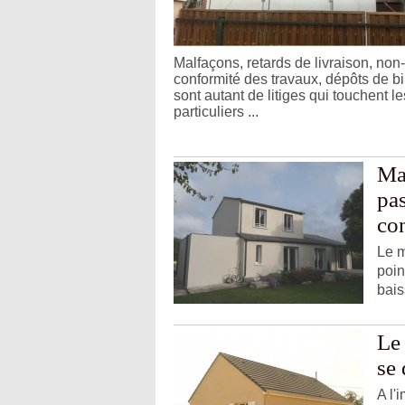
Malfaçons, retards de livraison, non-
conformité des travaux, dépôts de 
sont autant de litiges qui touchent le
particuliers ...
Mai
pa
co
Le m
poin
bais
Le
se
A l'