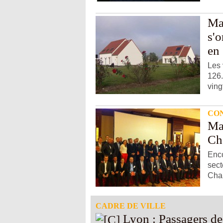
Mai
s'o
en
Les 
126.
ving
CO
Ma
Ch
Enco
sect
Chal
CADRE DE VILLE
Lyon : Passagers des