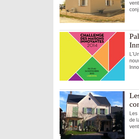
vent
conj
Pa
In
L'Un
nou
Inno
Le
con
Les 
de l
vent