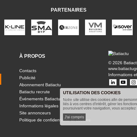
PARTENAIRES
À PROPOS
© 2026 Batiac
www.batiactug
Contacts
Informations et
Publicité
Abonnement Batiactu
Batiactu recrute
UTILISATION DES COOKIES
Événements Batiactu Groupe
Notre site utilise des cookies afin de person
liés à vos centres d'intérêt, gérer les fonctio
Informations légales
poursuivant votre navigation, vous acceptez l
Site annonceurs
J'ai compris
Politique de confidentialité et cookies