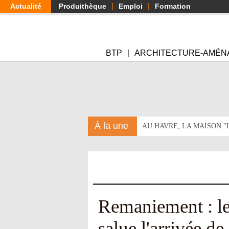
Aller
Actualité
Produithèque
Emploi
Formation
au
contenu
principal
BTP
ARCHITECTURE-AMÉN
À la une
AU HAVRE, LA MAISON 
Remaniement : l
salue l'arrivée d