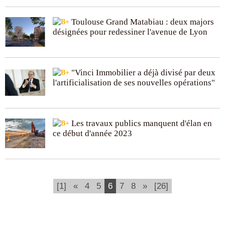
Toulouse Grand Matabiau : deux majors
désignées pour redessiner l'avenue de Lyon
"Vinci Immobilier a déjà divisé par deux
l'artificialisation de ses nouvelles opérations"
Les travaux publics manquent d'élan en
ce début d'année 2023
(current)
[1]
«
4
5
6
7
8
»
[26]