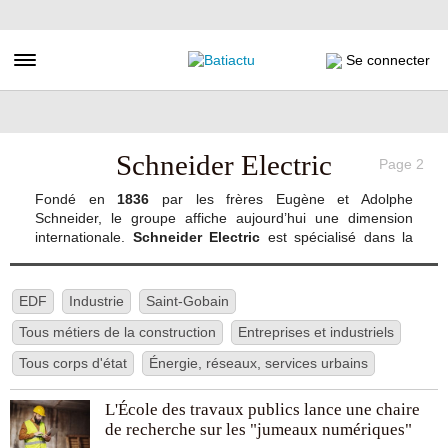
Aller
au
contenu
Toggle navigation
Se connecter
principal
Schneider Electric
Page 2
Fondé en
1836
par les frères Eugène et Adolphe
Schneider, le groupe affiche aujourd’hui une dimension
internationale.
Schneider Electric
est spécialisé dans la
fabrication et la distribution de produits dédiés à la gestion
de l’électricité et des automatismes. Il propose également
l’ensemble des solutions en lien avec ces pôles d’activités.
EDF
Industrie
Saint-Gobain
Dirigé depuis son siège social, à Rueil-Malmaison, le
Tous métiers de la construction
groupe dispose de pôles de direction aux Etats-Unis
Entreprises et industriels
(Boston) et en Asie (Hong-Kong).
Tous corps d'état
Énergie, réseaux, services urbains
Afin d’assurer le développement des métiers en lien avec
L'École des travaux publics lance une chaire
ses activités et “permettre aux jeunes de renouer avec la
de recherche sur les "jumeaux numériques"
réussite scolaire jusqu’aux études supérieures”, l’
École