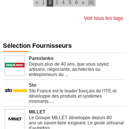
(current)
«
1
2
3
4
5
6
»
[8]
Voir tous les tags
Sélection Fournisseurs
Parexlanko
Depuis plus de 40 ans, que vous soyez
artisans, négociants, architectes ou
entrepreneurs du ...
Sto
Sto France est le leader français de l'ITE et
développe des produits et systèmes
innovants ...
MILLET
Le Groupe MILLET développe depuis 80
ans un savoir-faire exigeant. Le geste artisanal
d'autrefois ...