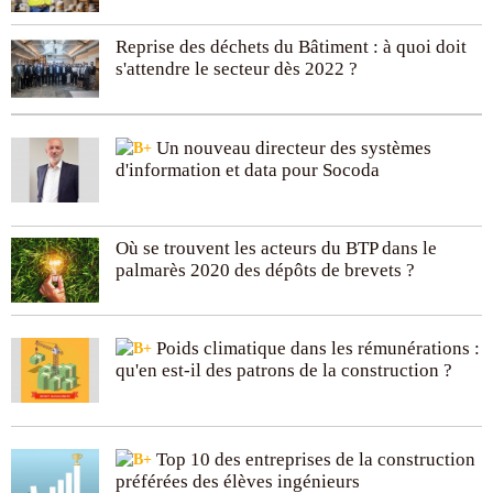
Schneider Electric
est ouverte à tous et gratuite. Les
élèves y accèdent à des cours, des stages et des
Reprise des déchets du Bâtiment : à quoi doit
rencontres avec des professionnels et peuvent atteindre
s'attendre le secteur dès 2022 ?
des niveaux Bac à Bac+3 (licence), notamment dans les
domaines de la domotique, des énergies renouvelables et
de la gestion de l’énergie. D’ailleurs, en termes de
développement durable et de respect de l’environnement,
Un nouveau directeur des systèmes
le groupe affiche un réel engagement. Dans ce cadre, il est
d'information et data pour Socoda
inscrit sur le registre Ethibel, dans
l’Advanced
Sustainable Performance Indices
ainsi que sur le Global
compact. Enfin, culture d’entreprise inclusive, promotion de
Où se trouvent les acteurs du BTP dans le
l’égalité hommes/femmes et innovation sont autant
palmarès 2020 des dépôts de brevets ?
d’éléments clairement représentatifs de ce groupe
international.
Poids climatique dans les rémunérations :
qu'en est-il des patrons de la construction ?
Top 10 des entreprises de la construction
préférées des élèves ingénieurs