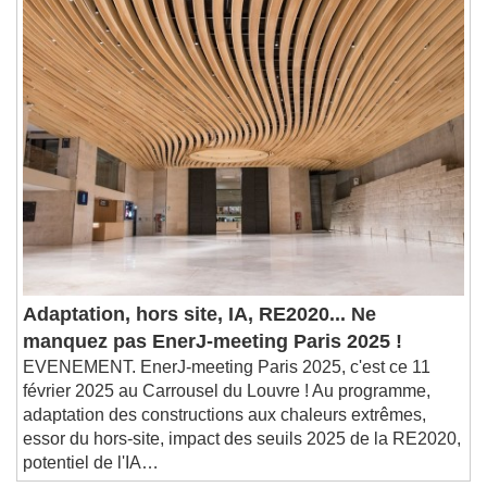
Remaining Time
-
0:00
1x
Playback Rate
Chapters
Chapters
Descriptions
descriptions off
, selected
Subtitles
subtitles settings
, opens subtitles
settings dialog
subtitles off
, selected
Audio Track
Adaptation, hors site, IA, RE2020... Ne
manquez pas EnerJ-meeting Paris 2025 !
Picture-in-Picture
Fullscreen
EVENEMENT. EnerJ-meeting Paris 2025, c'est ce 11
This is a modal window.
février 2025 au Carrousel du Louvre ! Au programme,
Beginning of dialog window. Escape will cancel
adaptation des constructions aux chaleurs extrêmes,
and close the window.
essor du hors-site, impact des seuils 2025 de la RE2020,
Text
potentiel de l'IA…