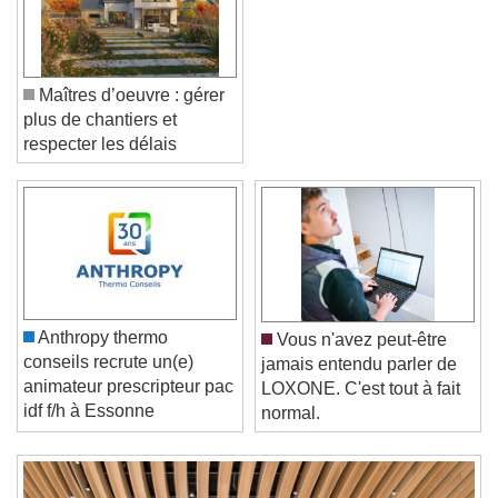
Maîtres d’oeuvre : gérer
plus de chantiers et
respecter les délais
Video Player is loading.
Play Video
Play
Skip Backward
Skip Forward
Unmute
Anthropy thermo
Vous n'avez peut-être
Current Time
0:00
conseils recrute un(e)
jamais entendu parler de
/
animateur prescripteur pac
LOXONE. C'est tout à fait
Duration
-:-
idf f/h à Essonne
normal.
Loaded
:
0%
Stream Type
LIVE
Seek to live, currently behind live
LIVE