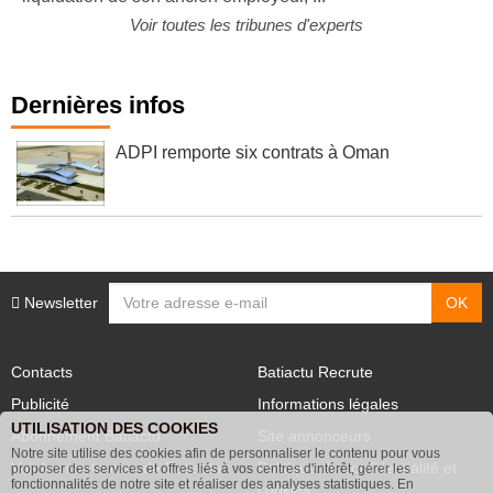
liquidation de son ancien employeur, ...
Voir toutes les tribunes d'experts
Dernières infos
ADPI remporte six contrats à Oman
Newsletter
Contacts
Batiactu Recrute
Publicité
Informations légales
UTILISATION DES COOKIES
Abonnement Batiactu
Site annonceurs
Notre site utilise des cookies afin de personnaliser le contenu pour vous
proposer des services et offres liés à vos centres d'intérêt, gérer les
Voir les contenus+ de Batiactu
Politique de confidentialité et
fonctionnalités de notre site et réaliser des analyses statistiques. En