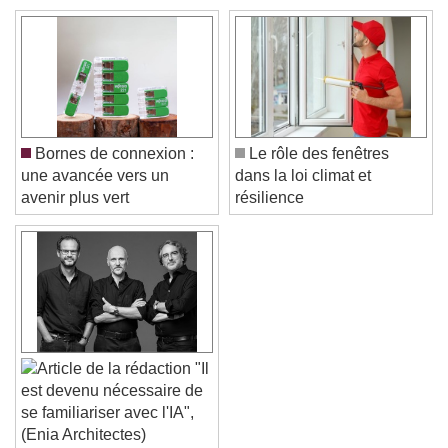
Color
Opacity
Text Background
Color
Opacity
Caption Area Background
Bornes de connexion :
Le rôle des fenêtres
Color
Opacity
une avancée vers un
dans la loi climat et
Font Size
avenir plus vert
résilience
Text Edge Style
Font Family
"Il
est devenu nécessaire de
Reset
Done
se familiariser avec l'IA",
Close Modal Dialog