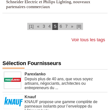
Schneider Electric et Philips Lighting, nouveaux
partenaires commerciaux
(current)
[1]
«
3
4
5
6
7
»
[8]
Voir tous les tags
Sélection Fournisseurs
Parexlanko
Depuis plus de 40 ans, que vous soyez
artisans, négociants, architectes ou
entrepreneurs du ...
Knauf
KNAUF propose une gamme complète de
panneaux isolants pour l’enveloppe du