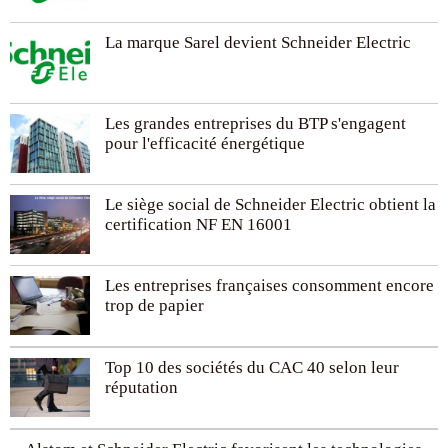
Schneider Electric
est ouverte à tous et gratuite. Les
élèves y accèdent à des cours, des stages et des
La marque Sarel devient Schneider Electric
rencontres avec des professionnels et peuvent atteindre
des niveaux Bac à Bac+3 (licence), notamment dans les
domaines de la domotique, des énergies renouvelables et
de la gestion de l’énergie. D’ailleurs, en termes de
Les grandes entreprises du BTP s'engagent
développement durable et de respect de l’environnement,
pour l'efficacité énergétique
le groupe affiche un réel engagement. Dans ce cadre, il est
inscrit sur le registre Ethibel, dans
l’Advanced
Sustainable Performance Indices
ainsi que sur le Global
Le siège social de Schneider Electric obtient la
compact. Enfin, culture d’entreprise inclusive, promotion de
certification NF EN 16001
l’égalité hommes/femmes et innovation sont autant
d’éléments clairement représentatifs de ce groupe
international.
Les entreprises françaises consomment encore
trop de papier
Top 10 des sociétés du CAC 40 selon leur
réputation