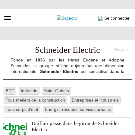
Aller
au
contenu
Toggle navigation
Se connecter
principal
Schneider Electric
Page 5
Fondé en
1836
par les frères Eugène et Adolphe
Schneider, le groupe affiche aujourd’hui une dimension
internationale.
Schneider Electric
est spécialisé dans la
fabrication et la distribution de produits dédiés à la gestion
de l’électricité et des automatismes. Il propose également
l’ensemble des solutions en lien avec ces pôles d’activités.
EDF
Industrie
Saint-Gobain
Dirigé depuis son siège social, à Rueil-Malmaison, le
Tous métiers de la construction
groupe dispose de pôles de direction aux Etats-Unis
Entreprises et industriels
(Boston) et en Asie (Hong-Kong).
Tous corps d'état
Énergie, réseaux, services urbains
Afin d’assurer le développement des métiers en lien avec
Uniflair passe dans le giron de Schneider
ses activités et “permettre aux jeunes de renouer avec la
Electric
réussite scolaire jusqu’aux études supérieures”, l’
École