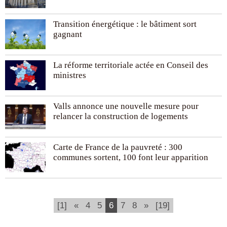
Transition énergétique : le bâtiment sort
gagnant
La réforme territoriale actée en Conseil des
ministres
Valls annonce une nouvelle mesure pour
relancer la construction de logements
Carte de France de la pauvreté : 300
communes sortent, 100 font leur apparition
(current)
[1]
«
4
5
6
7
8
»
[19]