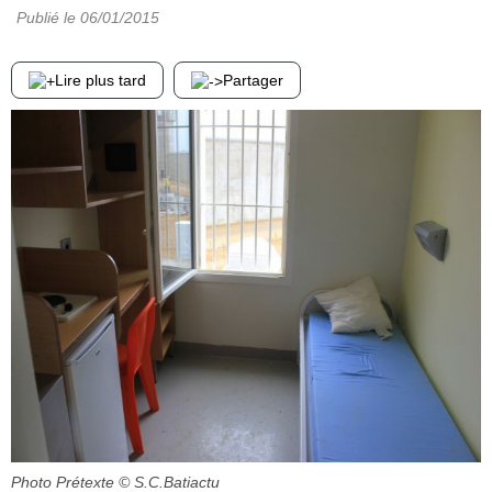
Publié le
06/01/2015
Lire plus tard
Partager
Photo Prétexte
© S.C.Batiactu