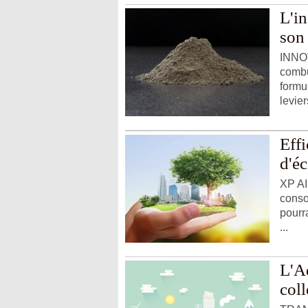
L'in
son
INNOV
combu
formu
levier
Effi
d'é
XP AI
conso
pourr
...
L'Ad
coll