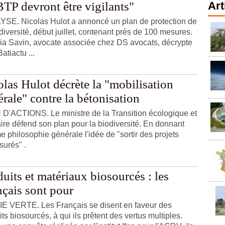
BTP devront être vigilants"
Art
SE. Nicolas Hulot a annoncé un plan de protection de
odiversité, début juillet, contenant près de 100 mesures.
cia Savin, avocate associée chez DS avocats, décrypte
atiactu ...
las Hulot décrète la "mobilisation
rale" contre la bétonisation
D'ACTIONS. Le ministre de la Transition écologique et
aire défend son plan pour la biodiversité. En donnant
 philosophie générale l'idée de "sortir des projets
urés" .
uits et matériaux biosourcés : les
nçais sont pour
E VERTE. Les Français se disent en faveur des
ts biosourcés, à qui ils prêtent des vertus multiples.