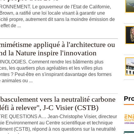
ONNEMENT. Le gouverneur de l'Etat de Californie,
Brown, a ratifié une loi locale visant à garantir une
ricité propre, autrement dit sans la moindre émission de
effet de ...
mimétisme appliqué à l'architecture ou
d la Nature inspire l'innovation
NOLOGIES. Comment rendre les bâtiments plus
ces, les quartiers plus agréables et les villes plus
ientes ? Peut-être en s'inspirant davantage des formes
 animales ou ...
Pr
basculement vers la neutralité carbone
éfi à relever", J-C Visier (CSTB)
E QUESTIONS A… Jean-Christophe Visier, directeur
ie Environnement au Centre scientifique et technique
timent (CSTB), répond à nos questions sur la neutralité