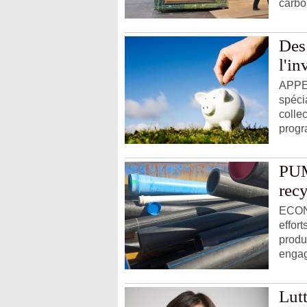
carbo
Des 
l'in
APPEL
spéci
colle
progr
PUM
rec
ECONO
effor
produ
engag
Lutt