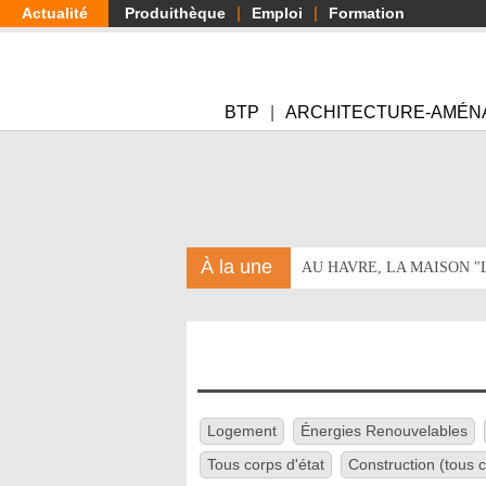
Aller
Actualité
Produithèque
Emploi
Formation
au
contenu
principal
BTP
ARCHITECTURE-AMÉN
À la une
AU HAVRE, LA MAISON 
Logement
Énergies Renouvelables
Tous corps d'état
Construction (tous c