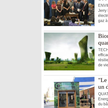
ENVIR
Jerry 
élect
gaz à 
Bio
quan
TECH
effica
résil
de vie
"Le 
un d
QUATR
Energ
du bâ