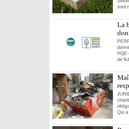
Selon 
sont 
La 
don
PERF
donné
HQE-G
de fic
Maît
res
JURID
chant
oblig
Qui a 