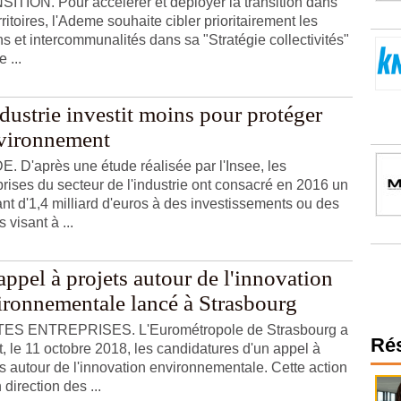
ITION. Pour accélérer et déployer la transition dans
rritoires, l'Ademe souhaite cibler prioritairement les
ns et intercommunalités dans sa "Stratégie collectivités"
 ...
dustrie investit moins pour protéger
nvironnement
. D'après une étude réalisée par l'Insee, les
prises du secteur de l'industrie ont consacré en 2016 un
nt d'1,4 milliard d'euros à des investissements ou des
 visant à ...
ppel à projets autour de l'innovation
ironnementale lancé à Strasbourg
TES ENTREPRISES. L'Eurométropole de Strasbourg a
Ré
t, le 11 octobre 2018, les candidatures d'un appel à
ts autour de l'innovation environnementale. Cette action
 direction des ...