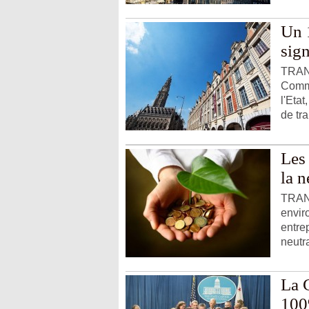
Un 
sign
TRANS
Commu
l'Etat
de tra
Les
la n
TRANS
envir
entre
neutra
La C
100