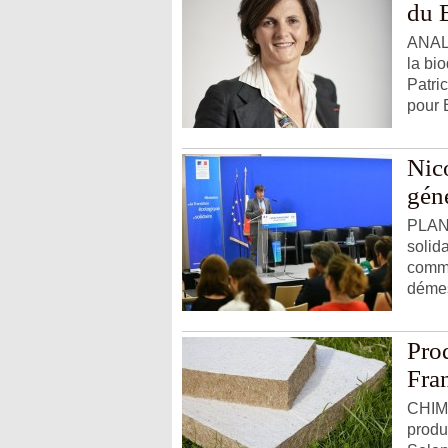
du 
ANALY
la bi
Patri
pour B
Nico
géné
PLAN 
solid
comme
démes
Prod
Fra
CHIMI
produi