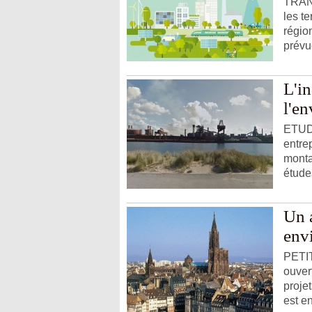
TRANS
les te
régio
prévue
L'in
l'e
ETUDE
entre
monta
études
Un a
env
PETI
ouver
proje
est en