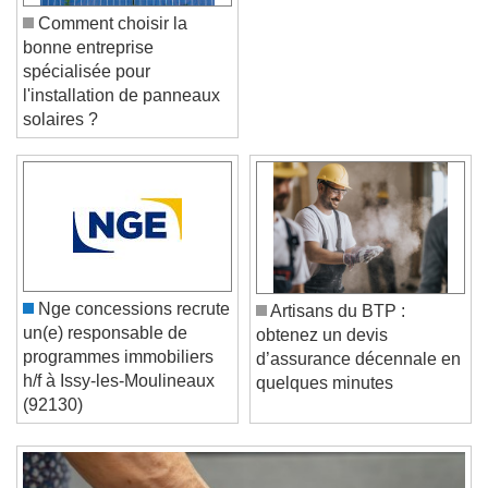
Comment choisir la
bonne entreprise
spécialisée pour
l'installation de panneaux
solaires ?
Video Player is loading.
Play Video
Play
Skip Backward
Skip Forward
Unmute
Current Time
0:00
/
Duration
-:-
Nge concessions recrute
Artisans du BTP :
Loaded
:
0%
Stream Type
LIVE
un(e) responsable de
obtenez un devis
Seek to live, currently behind live
LIVE
programmes immobiliers
d’assurance décennale en
Remaining Time
-
0:00
h/f à Issy-les-Moulineaux
quelques minutes
(92130)
1x
Playback Rate