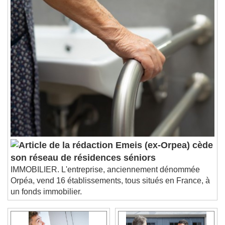
Chapters
Chapters
Descriptions
descriptions off
, selected
Subtitles
subtitles settings
, opens subtitles
settings dialog
subtitles off
, selected
Audio Track
Picture-in-Picture
Fullscreen
This is a modal window.
Beginning of dialog window. Escape will cancel
Emeis (ex-Orpea) cède
and close the window.
son réseau de résidences séniors
Text
IMMOBILIER. L'entreprise, anciennement dénommée
Orpéa, vend 16 établissements, tous situés en France, à
Color
Opacity
un fonds immobilier.
Text Background