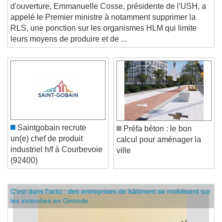
85ème CONGRES HLM. Lors de son discours
d'ouverture, Emmanuelle Cosse, présidente de l'USH, a
appelé le Premier ministre à notamment supprimer la
RLS, une ponction sur les organismes HLM qui limite
leurs moyens de produire et de ...
Saintgobain recrute
Préfa béton : le bon
un(e) chef de produit
calcul pour aménager la
industriel h/f à Courbevoie
ville
(92400)
C'est dans l'actu : des entreprises de bâtiment se mobilisent sur
les incendies en Gironde