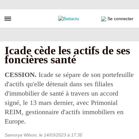
Aller
au
contenu
Toggle navigation
Se connecter
principal
Icade cède les actifs de ses
foncières santé
CESSION.
Icade se sépare de son portefeuille
d'actifs qu'elle détenait dans ses filiales
d'immobilier de santé à travers un accord
signé, le 13 mars dernier, avec Primonial
REIM, gestionnaire d'actifs immobiliers en
Europe.
Samorya Wilson
, le
14/03/2023
à 17:35