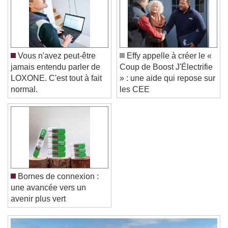
Color
Opacity
Caption Area Background
Color
Opacity
Font Size
Vous n'avez peut-être
Effy appelle à créer le «
jamais entendu parler de
Coup de Boost J'Électrifie
LOXONE. C'est tout à fait
» : une aide qui repose sur
Text Edge Style
normal.
les CEE
Font Family
Reset
Done
Close Modal Dialog
Bornes de connexion :
End of dialog window.
une avancée vers un
avenir plus vert