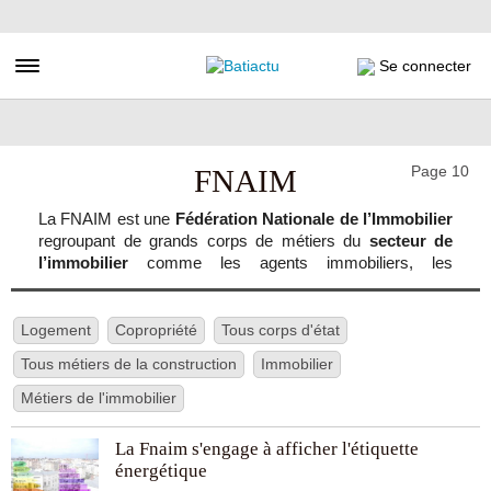
Aller
au
contenu
Toggle navigation
Se connecter
principal
Page 10
FNAIM
La FNAIM est une
Fédération Nationale de l’Immobilier
regroupant de grands corps de métiers du
secteur de
l’immobilier
comme les agents immobiliers, les
administrateurs de biens, les syndics de copropriété, les
experts immobiliers, les diagnostiqueurs immobiliers, les
conseils en immobilier d’entreprise, les promoteurs, les
Logement
Copropriété
Tous corps d'état
aménageurs fonciers, les spécialistes en locations de
Tous métiers de la construction
Immobilier
vacances, les mandataires en fonds de commerce, les
spécialistes en viager, les marchands de biens ainsi que
Métiers de l'immobilier
les spécialistes en affaires rurales et forestières.
La Fnaim s'engage à afficher l'étiquette
La
FNAIM
est, à ce jour,
le premier syndicat
des acteurs
énergétique
de l’immobilier
en France
, mais également
en Europe
.