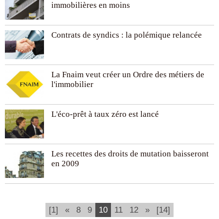
immobilières en moins
Contrats de syndics : la polémique relancée
La Fnaim veut créer un Ordre des métiers de
l'immobilier
L'éco-prêt à taux zéro est lancé
Les recettes des droits de mutation baisseront
en 2009
(current)
[1]
«
8
9
10
11
12
»
[14]