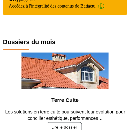
Accédez à l'intégralité des contenus de Batiactu
Dossiers du mois
Terre Cuite
Park
re cuite poursuivent leur évolution pour
Entre circulation, séc
r esthétique, performances…
revêteme
Lire le dossier