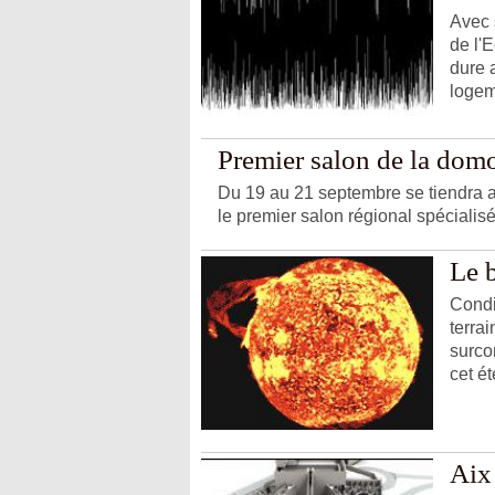
Avec s
de l'
dure 
logeme
Premier salon de la dom
Du 19 au 21 septembre se tiendra 
le premier salon régional spécialis
Le b
Condi
terra
surco
cet ét
Aix 