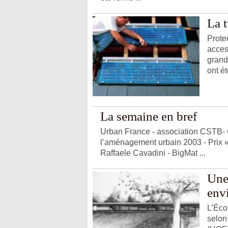
La t
Prote
access
grand
ont été
La semaine en bref
Urban France - association CSTB-
l’aménagement urbain 2003 - Prix 
Raffaele Cavadini - BigMat ...
Une
env
L’Éco
selon