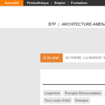
Aller
Actualité
Produithèque
Emploi
Formation
au
contenu
principal
BTP
ARCHITECTURE-AMÉN
À la une
AU HAVRE, LA MAISON 
Logement
Énergies Renouvelables
Tous corps d'état
Energies