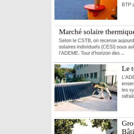
BTP a
Marché solaire thermique :
Selon le CSTB, on recense aujourd'
solaires individuels (CESI) sous avi
l'ADEME. Tour d'horizon des ...
Le t
L’ADE
ensem
les s
rafra
Gro
Bât