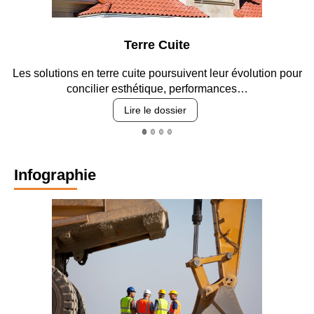
Terre Cuite
Pa
terre cuite poursuivent leur évolution pour
Entre circulation, 
ier esthétique, performances…
revêt
Lire le dossier
Infographie