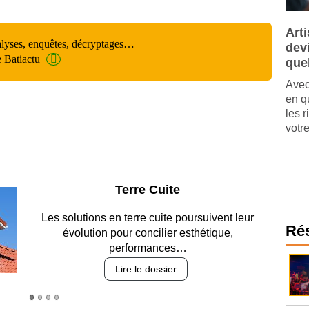
Art
alyses, enquêtes, décryptages…
dev
e Batiactu
que
Avec
en q
les r
votre
Parking et garages
Entre circulation, sécurisation des accès, durabilité
Ré
des revêtements et intégration…
Lire le dossier