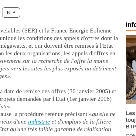
BTP
Inf
velables (SER) et la France Energie Eolienne
iqué les conditions des appels d'offres dont la
 mégawatts, et qui doivent être remises à l'Etat
on les deux organisations, les appels d'offres en
ivement sur la recherche de l'offre la moins
jets vers les sites les plus exposés au détriment
ges»
.
a date de remise des offres (30 janvier 2005) et
projets demandée par l'Etat (1er janvier 2006)
iste».
Les
ause la procédure retenue précisant
«qu'elle ne
tou
rieux d'une
industrie
et d'emplois de la filière
BTP
'Etat qu'une très faible garantie de réalisation