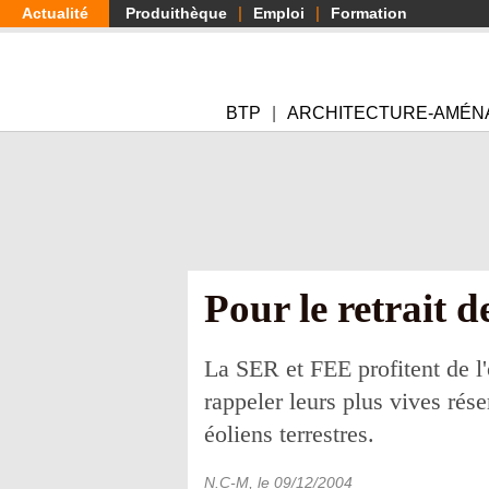
Aller
Actualité
Produithèque
Emploi
Formation
au
contenu
principal
BTP
ARCHITECTURE-AMÉN
Pour le retrait de
La SER et FEE profitent de l
rappeler leurs plus vives rése
éoliens terrestres.
N.C-M
, le
09/12/2004