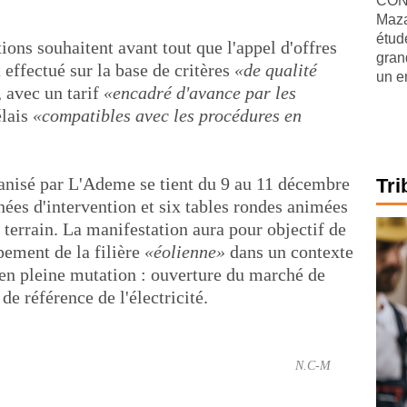
CONJ
Maza
étude
ions souhaitent avant tout que l'appel d'offres
gran
t effectué sur la base de critères
«de qualité
un e
, avec un tarif
«encadré d'avance par les
élais
«compatibles avec les procédures en
anisé par L'Ademe se tient du 9 au 11 décembre
Tri
ées d'intervention et six tables rondes animées
e terrain. La manifestation aura pour objectif de
pement de la filière
«éolienne»
dans un contexte
 en pleine mutation : ouverture du marché de
 de référence de l'électricité.
N.C-M