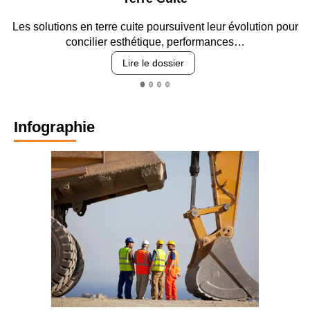
n terre cuite poursuivent leur évolution pour
Entre circulation
cilier esthétique, performances…
re
Lire le dossier
Infographie