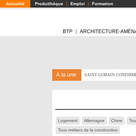
Aller
Actualité
Produithèque
Emploi
Formation
au
contenu
principal
BTP
ARCHITECTURE-AMÉN
À la une
SAINT-GOBAIN CONFIRM
Logement
Allemagne
Chine
Tou
Tous métiers de la construction