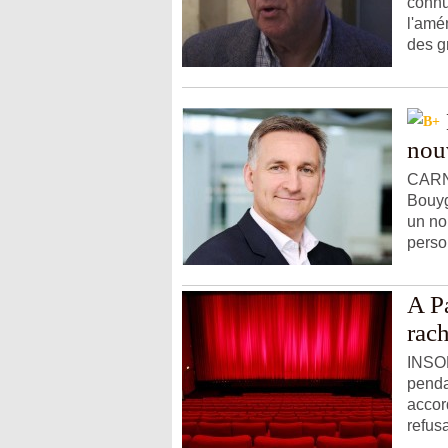
connu
l'amé
des g
nou
CARN
Bouyg
un no
person
A Pa
rach
INSOL
penda
accor
refusa