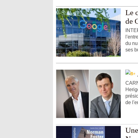
Le 
de 
INTER
l'ent
du nu
ses bu
CARNE
Herig
présid
de l'e
Une