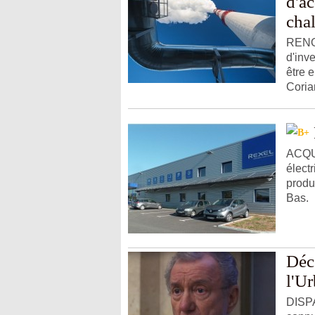
d'ac
cha
RENOU
d'inv
être 
Corian
ACQUI
électr
produ
Bas.
Déc
l'U
DISPA