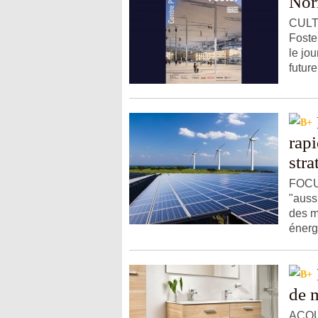
Nor
CULTU
Foster
le jou
future
rap
stra
FOCUS
"auss
des m
énergé
de m
ACQUI