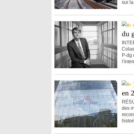
sur la 
du 
INTER
Colas
P-dg 
l'inte
en 
RÉSUL
des m
recor
histor