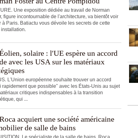
man Foster au Centre Pompidou
RE. Une exposition dédiée au travail de Norman
, figure incontournable de l'architecture, va bientôt voir
r à Paris. Batiactu vous dévoile les secrets de cette
 installation.
Éolien, solaire : l'UE espère un accord
ide avec les USA sur les matériaux
tégiques
. L'Union européenne souhaite trouver un accord
i rapidement que possible" avec les États-Unis au sujet
atériaux critiques indispensables à la transition
tique, qui ...
Roca acquiert une société américaine
obilier de salle de bains
SITION. Le spécialiste de la salle de bains, Roca