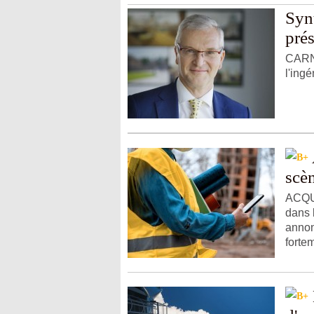
Syn
pré
CARNE
l'ingé
scèn
ACQUI
dans 
annon
fortem