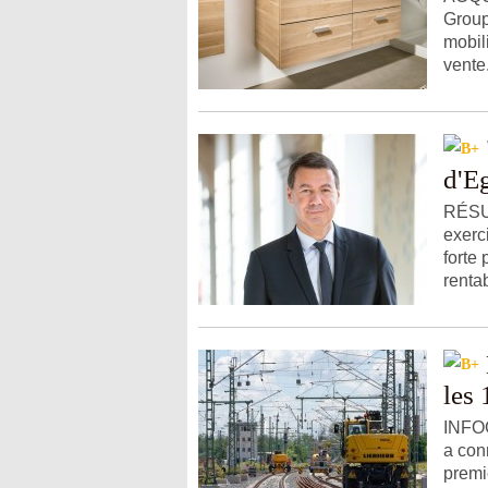
Group
mobil
vente
d'E
RÉSUL
exerc
forte 
rentabi
les 
INFOG
a con
premi