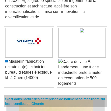
en 2024, Egis, groupe spécialisé en ingénierie de la
construction et architecture, accélère son
internationalisation. Il mise sur l'innovation, la
diversification et de ...
Masselin fabrication
À
recrute un(e) technicien
Landerneau, une friche
bureau d'études électrique
industrielle prête à muter
f/h à Caen (14000)
en écoquartier de 500
logements
C'est dans l'actu : des entreprises de bâtiment se mobilisent sur
les incendies en Gironde