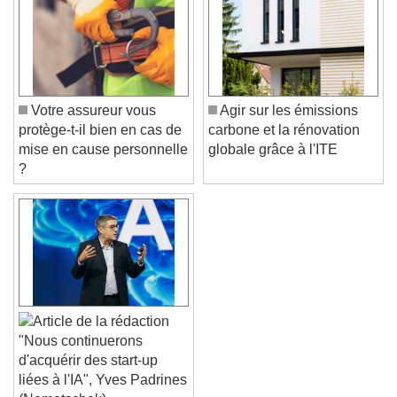
Color
Opacity
Caption Area Background
Color
Opacity
Font Size
Votre assureur vous
Agir sur les émissions
protège-t-il bien en cas de
carbone et la rénovation
mise en cause personnelle
globale grâce à l'ITE
Text Edge Style
?
Font Family
Reset
Done
Close Modal Dialog
End of dialog window.
"Nous continuerons
d'acquérir des start-up
liées à l'IA", Yves Padrines