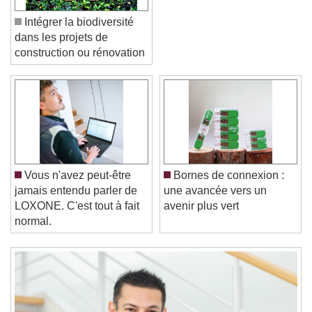
Intégrer la biodiversité
dans les projets de
construction ou rénovation
Video Player is loading.
Play Video
Play
Skip Backward
Skip Forward
Unmute
Current Time
0:00
Vous n'avez peut-être
Bornes de connexion :
/
jamais entendu parler de
une avancée vers un
Duration
-:-
LOXONE. C'est tout à fait
avenir plus vert
Loaded
:
0%
normal.
Stream Type
LIVE
Seek to live, currently behind live
LIVE
Remaining Time
-
0:00
1x
Playback Rate