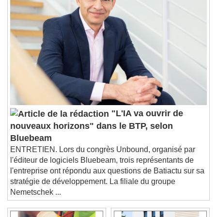
Chapters
Chapters
Descriptions
descriptions off
, selected
Subtitles
subtitles settings
, opens subtitles
settings dialog
subtitles off
, selected
Audio Track
"L'IA va ouvrir de
Picture-in-Picture
Fullscreen
nouveaux horizons" dans le BTP, selon
This is a modal window.
Bluebeam
Beginning of dialog window. Escape will cancel
ENTRETIEN. Lors du congrès Unbound, organisé par
and close the window.
l'éditeur de logiciels Bluebeam, trois représentants de
Text
l'entreprise ont répondu aux questions de Batiactu sur sa
stratégie de développement. La filiale du groupe
Color
Opacity
Nemetschek ...
Text Background