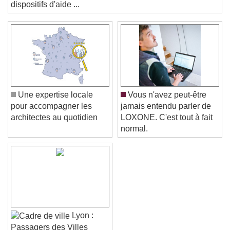
rénovation énergétique. La méconnaissance des
Text Background
dispositifs d'aide ...
Color
Opacity
Caption Area Background
Color
Opacity
Font Size
Une expertise locale
Vous n'avez peut-être
pour accompagner les
jamais entendu parler de
Text Edge Style
architectes au quotidien
LOXONE. C'est tout à fait
normal.
Font Family
Reset
Done
Close Modal Dialog
End of dialog window.
Lyon :