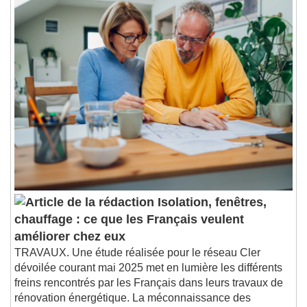
1x
Playback Rate
Chapters
Chapters
Descriptions
descriptions off
, selected
Subtitles
subtitles settings
, opens subtitles
settings dialog
subtitles off
, selected
Audio Track
Picture-in-Picture
Fullscreen
Isolation, fenêtres,
This is a modal window.
chauffage : ce que les Français veulent
Beginning of dialog window. Escape will cancel
améliorer chez eux
and close the window.
TRAVAUX. Une étude réalisée pour le réseau Cler
Text
dévoilée courant mai 2025 met en lumière les différents
freins rencontrés par les Français dans leurs travaux de
Color
Opacity