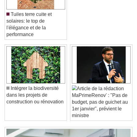
Tuiles terre cuite et
solaires: le top de
l'élégance et de la
performance
Video Player is loading.
Play Video
Play
Skip Backward
Skip Forward
Unmute
Current Time
0:00
Intégrer la biodiversité
/
dans les projets de
MaPrimeRenov' : "Pas de
Duration
-:-
construction ou rénovation
budget, pas de guichet au
Loaded
:
0%
Stream Type
LIVE
1er janvier", prévient le
Seek to live, currently behind live
LIVE
ministre
Remaining Time
-
0:00