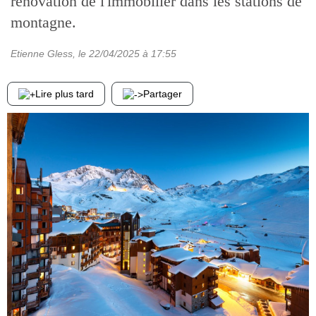
rénovation de l'immobilier dans les stations de
montagne.
Etienne Gless
, le
22/04/2025
à 17:55
Lire plus tard
Partager