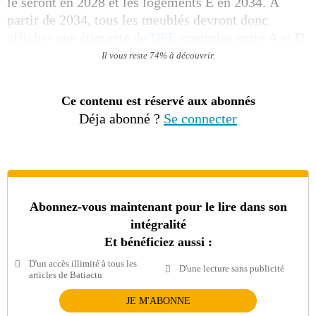
le seront en 2028 et les logements E en 2034. À
partir de 2034, tous les meublés devront donc
afficher une étiquette de
DPE
comprise entre A et D.
Il vous reste 74% à découvrir.
Ce contenu est réservé aux abonnés
Déja abonné ?
Se connecter
Abonnez-vous maintenant pour le lire dans son
intégralité
Et bénéficiez aussi :
D'un accès illimité à tous les
D'une lecture sans publicité
articles de Batiactu
JE M'ABONNE