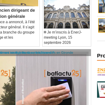
cien dirigeant de
tion générale
 a annoncé, à l'été
eur général. Il s'agit
la branche du groupe
Je m’inscris à EnerJ-
ge et les
meeting Lyon, 15
septembre 2026
âtiment se mobilisent sur les incendies en Gironde
stèmes intelligents dans le bâtiment ?
Pr