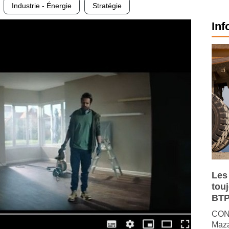
Industrie - Énergie
Stratégie
Inf
Les
tou
BTP
CONJ
Maza