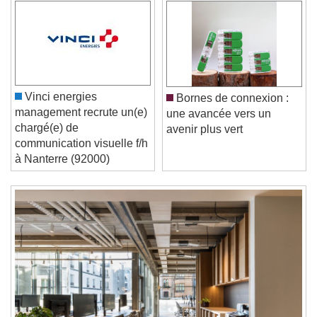
Video Player is loading.
Play Video
Play
Skip Backward
Skip Forward
Unmute
Current Time
0:00
/
Vinci energies
Bornes de connexion :
Duration
-:-
management recrute un(e)
une avancée vers un
Loaded
:
0%
chargé(e) de
Stream Type
LIVE
avenir plus vert
communication visuelle f/h
Seek to live, currently behind live
LIVE
à Nanterre (92000)
Remaining Time
-
0:00
1x
Playback Rate
Chapters
Chapters
Descriptions
descriptions off
, selected
Subtitles