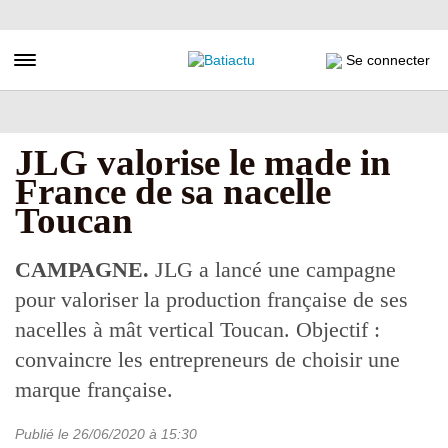
Aller
au
contenu
Toggle navigation
Se connecter
principal
JLG valorise le made in
France de sa nacelle
Toucan
CAMPAGNE.
JLG a lancé une campagne
pour valoriser la production française de ses
nacelles à mât vertical Toucan. Objectif :
convaincre les entrepreneurs de choisir une
marque française.
Publié le
26/06/2020
à 15:30