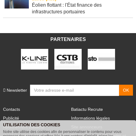
Éolien flottant : l'État finance des
infrastructures portuaires
PARTENAIRES
Newsletter
Contacts
Batiactu Recrute
Publicité
Informations légales
UTILISATION DES COOKIES
Abonnement Batiactu
Site annonceurs
Notre site utilise des cookies afin de personnaliser le contenu pour vous