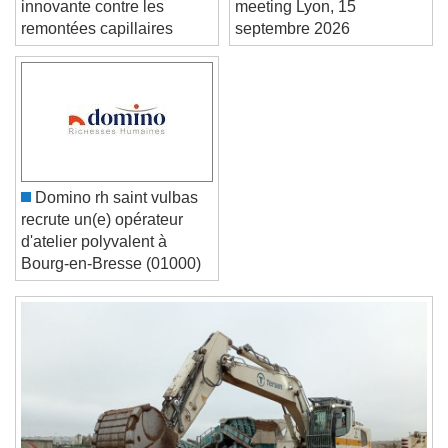
innovante contre les
meeting Lyon, 15
remontées capillaires
septembre 2026
Text Edge Style
Font Family
Reset
Done
Domino rh saint vulbas
Close Modal Dialog
recrute un(e) opérateur
End of dialog window.
d'atelier polyvalent à
Bourg-en-Bresse (01000)