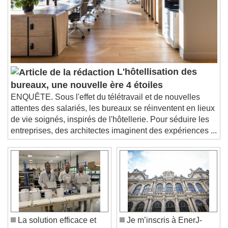
subtitles settings
, opens subtitles
settings dialog
subtitles off
, selected
Audio Track
Picture-in-Picture
Fullscreen
This is a modal window.
L'hôtellisation des
Beginning of dialog window. Escape will cancel
bureaux, une nouvelle ère 4 étoiles
and close the window.
ENQUÊTE. Sous l'effet du télétravail et de nouvelles
Text
attentes des salariés, les bureaux se réinventent en lieux
de vie soignés, inspirés de l'hôtellerie. Pour séduire les
Color
Opacity
entreprises, des architectes imaginent des expériences ...
Text Background
Color
Opacity
Caption Area Background
Color
Opacity
Font Size
La solution efficace et
Je m’inscris à EnerJ-