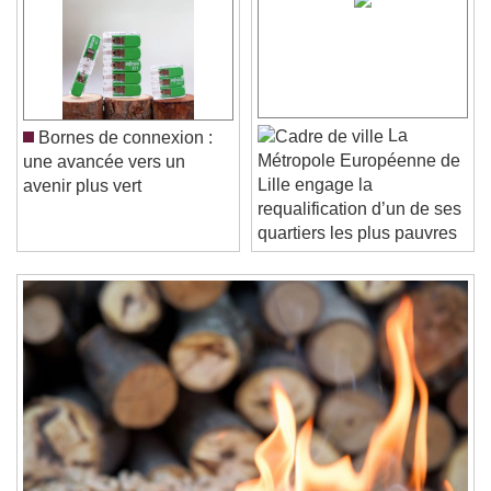
Video Player is loading.
Play Video
Play
Skip Backward
Skip Forward
Unmute
Current Time
0:00
La
Bornes de connexion :
/
Métropole Européenne de
une avancée vers un
Duration
-:-
Lille engage la
avenir plus vert
Loaded
:
0%
Stream Type
LIVE
requalification d’un de ses
Seek to live, currently behind live
LIVE
quartiers les plus pauvres
Remaining Time
-
0:00
1x
Playback Rate
Chapters
Chapters
Descriptions
descriptions off
, selected