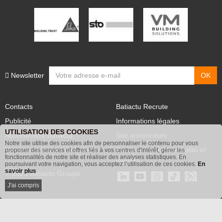
Newsletter
Contacts
Batiactu Recrute
Publicité
Informations légales
UTILISATION DES COOKIES
Abonnement Batiactu
Site annonceurs
Notre site utilise des cookies afin de personnaliser le contenu pour vous
proposer des services et offres liés à vos centres d'intérêt, gérer les
Voir les contenus+ de Batiactu
Politique de confidentialité et
fonctionnalités de notre site et réaliser des analyses statistiques. En
poursuivant votre navigation, vous acceptez l’utilisation de ces cookies.
En
cookies
savoir plus
© 2026 Batiactu Groupe
J'ai compris