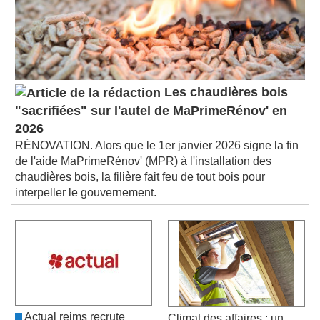
Subtitles
subtitles settings
, opens subtitles
settings dialog
subtitles off
, selected
Audio Track
Picture-in-Picture
Fullscreen
Les chaudières bois
This is a modal window.
"sacrifiées" sur l'autel de MaPrimeRénov' en
Beginning of dialog window. Escape will cancel
2026
and close the window.
RÉNOVATION. Alors que le 1er janvier 2026 signe la fin
Text
de l'aide MaPrimeRénov' (MPR) à l'installation des
chaudières bois, la filière fait feu de tout bois pour
Color
Opacity
interpeller le gouvernement.
Text Background
Color
Opacity
Caption Area Background
Color
Opacity