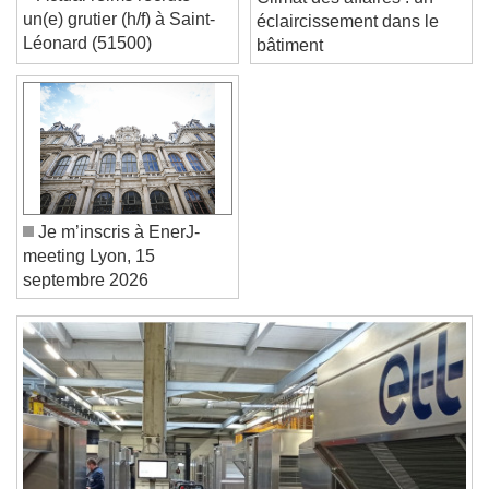
Font Size
Actual reims recrute
Climat des affaires : un
un(e) grutier (h/f) à Saint-
éclaircissement dans le
Léonard (51500)
bâtiment
Text Edge Style
Font Family
Reset
Done
Je m’inscris à EnerJ-
Close Modal Dialog
meeting Lyon, 15
End of dialog window.
septembre 2026