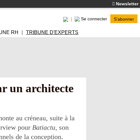
Newsletter
Se connecter
S'abonner
UNE RH
TRIBUNE D'EXPERTS
 un architecte
monte au créneau, suite à la
erview pour
Batiactu
, son
onnels de la conception.