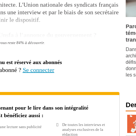
chitecte. L'Union nationale des syndicats français
ns une interview et par le biais de son secrétaire
ir le dispositif.
Paro
tém
'Unsfa à l'annonce du gouvernement ?
tra
 vous reste 84% à découvrir.
Dans
arch
nu est réservé aux abonnés
défis
donn
 abonné ?
Se connecter
les s
Der
ant pour le lire dans son intégralité
t bénéficiez aussi :
De toutes les interviews et
une lecture sans publicité
analyses exclusives de la
rédaction