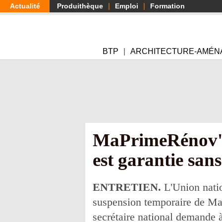
Aller
Actualité
Produithèque
Emploi
Formation
au
contenu
principal
BTP
ARCHITECTURE-AMÉN
MaPrimeRénov' :
est garantie san
ENTRETIEN.
L'Union natio
suspension temporaire de M
secrétaire national demande à