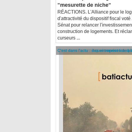
RÉACTIONS. L'Alliance pour le lo
d'attractivité du dispositif fiscal vo
Sénat pour relancer l'investissement 
construction de logements. Et récla
curseurs ...
C'est dans l'actu : des entreprises de b
C'est dans l'actu : à quoi servent les sy