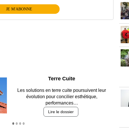
JE M'ABONNE
Parking et garages
Entre circulation, sécurisation des accès, durabilité
des revêtements et intégration…
Lire le dossier