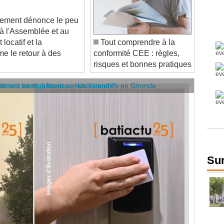
gement dénonce le peu
té à l'Assemblée et au
locatif et la
Tout comprendre à la
me le retour à des
conformité CEE : règles,
risques et bonnes pratiques
âtiment se mobilisent sur les incendies en Gironde
stèmes intelligents dans le bâtiment ?
Sur