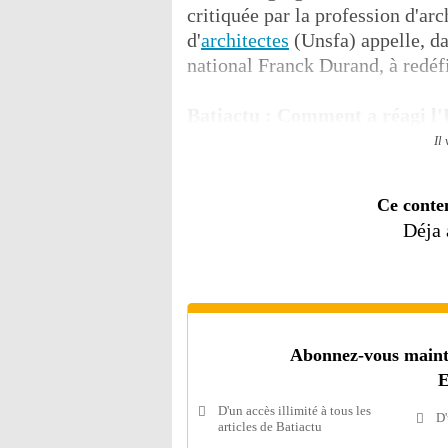
critiquée par la profession d'ar
d'
architectes
(Unsfa) appelle, da
national Franck Durand, à redéfin
Batiactu : Comment a réagi l
Il
Ce conte
Déja
Abonnez-vous mainten
E
D'un accès illimité à tous les
D'
articles de Batiactu