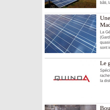
bâti, l
Une
Mad
La Gé
(Gard
quasi
sont i
Le 
Spéci
rache
la di
Bou