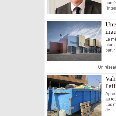
numér
l'inte
Une
ina
La mé
bioma
partir
Un réseau
Vali
l'ef
Après
au tou
Les m
de ...