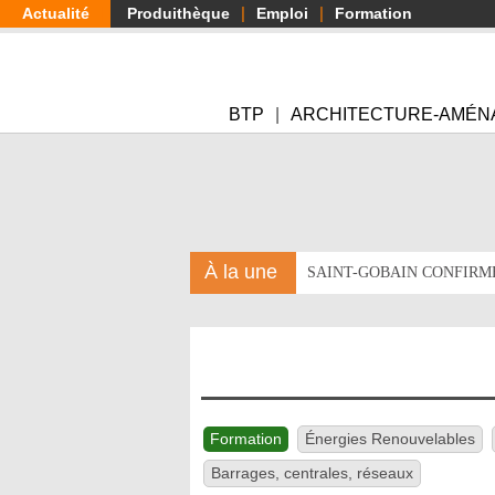
Aller
Actualité
Produithèque
Emploi
Formation
au
contenu
principal
BTP
ARCHITECTURE-AMÉN
À la une
SAINT-GOBAIN CONFIRM
Formation
Énergies Renouvelables
Barrages, centrales, réseaux