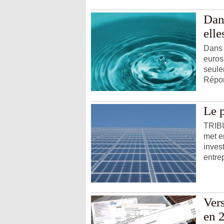
Dans
elle
Dans 
euros 
seule
Répon
Le 
TRIBU
met e
inves
entrep
Vers
en 