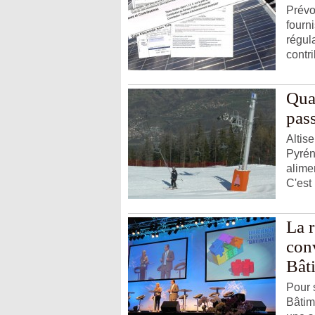
Prévo
fourn
régul
contri
Quat
pass
Altise
Pyrén
alime
C'est l
La r
con
Bât
Pour 
Bâtim