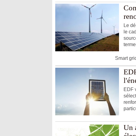
Com
ren
Le dé
le ca
sourc
termes
Smart gri
EDF 
l'én
EDF v
sélec
renfo
partic
Un a
élec