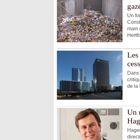
gaz
Un fo
Const
main 
Hertfo
Les 
cess
Dans 
criti
de la
Un 
Hag
Hager
direct