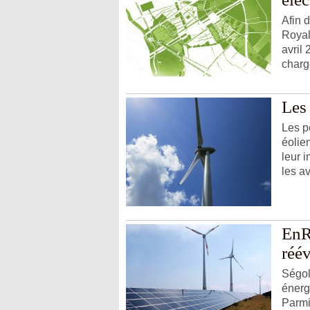
Afin 
Royal
avril 
chargé
Les 
Les p
éolie
leur i
les av
EnR 
réév
Ségol
énerg
Parmi