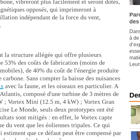
rbone, vibreront plus facilement et seront dotés,
agnétiques opposés, qui imprimeront à
Paro
lation indépendant de la force du vent,
des
.
Dans
à de
d’ex
esse
 la structure allégée qui offre plusieurs
mati
e 53% des coûts de fabrication (moins de
Leurs
s mobiles), de 40% du coût de l'énergie produite
 carbone. Sans compter la baisse des nuisances
ts
avec la faune, et les oiseaux en particulier. A
 : Atlantis, composé d'une turbine de 3 mètres de
Der
W ; Vortex Mini (12.5 m, 4 kW) ; Vortex Gran
ise Le Monde, seuls deux prototypes ont été
ultats sont mitigés : en effet, le Vortex capte
e du vent que les éoliennes tripales. Ce qui
ui estiment que ce défaut peut être compensé par