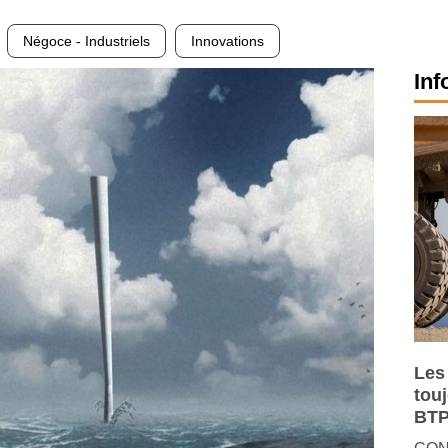
Négoce - Industriels
Innovations
Inf
Les
tou
BTP