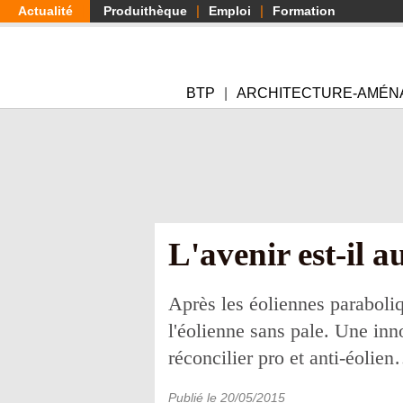
Aller
Actualité
Produithèque
Emploi
Formation
au
contenu
principal
BTP
ARCHITECTURE-AMÉN
L'avenir est-il a
Après les éoliennes paraboliq
l'éolienne sans pale. Une inn
réconcilier pro et anti-éolie
Publié le
20/05/2015