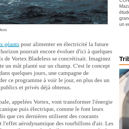
CONJ
Maza
étude
gran
un e
less
x géants
pour alimenter en électricité la future
 horizon pourrait encore évoluer d'ici à quelques
ls de Vortex Bladeless se concrétisait. Imaginez
Tri
ste un mât planté sur un champ. C'est le concept
, dans quelques jours, une campagne de
der ce programme à voir le jour, en plus des un
 publics et privés déjà obtenus.
pale, appelées Vortex, vont transformer l'énergie
canique puis électrique, comme le font leurs
dis que ces dernières utilisent des courants
t l'effet aérodynamique des tourbillons d'air. Les