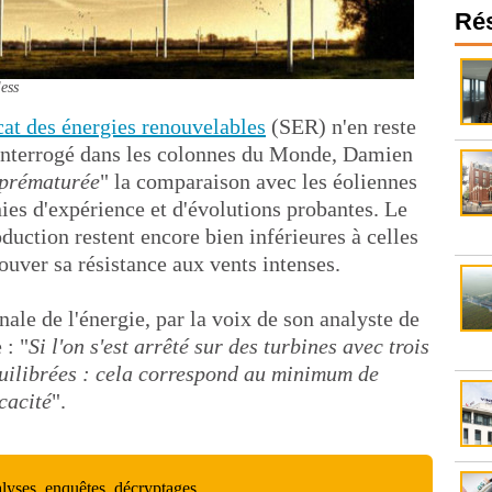
Ré
ess
at des énergies renouvelables
(SER) n'en reste
 Interrogé dans les colonnes du Monde, Damien
prématurée
" la comparaison avec les éoliennes
nies d'expérience et d'évolutions probantes. Le
oduction restent encore bien inférieures à celles
ouver sa résistance aux vents intenses.
nale de l'énergie, par la voix de son analyste de
 : "
Si l'on s'est arrêté sur des turbines avec trois
équilibrées : cela correspond au minimum de
cacité
".
alyses, enquêtes, décryptages…