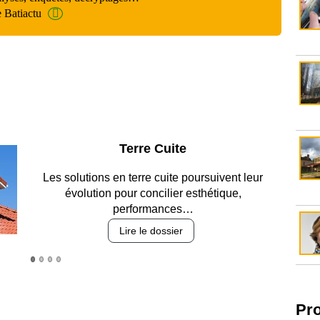
e Batiactu
Parking et garages
Entre circulation, sécurisation des accès, durabilité
des revêtements et intégration…
Lire le dossier
Pr