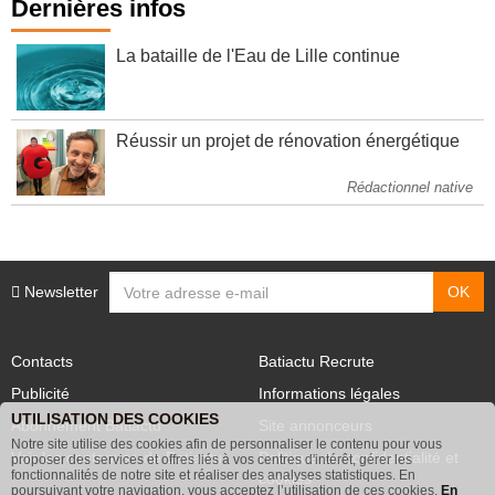
Dernières infos
La bataille de l'Eau de Lille continue
Réussir un projet de rénovation énergétique
Rédactionnel native
Newsletter
Contacts
Batiactu Recrute
Publicité
Informations légales
UTILISATION DES COOKIES
Abonnement Batiactu
Site annonceurs
Notre site utilise des cookies afin de personnaliser le contenu pour vous
proposer des services et offres liés à vos centres d'intérêt, gérer les
Voir les contenus+ de Batiactu
Politique de confidentialité et
fonctionnalités de notre site et réaliser des analyses statistiques. En
poursuivant votre navigation, vous acceptez l’utilisation de ces cookies.
En