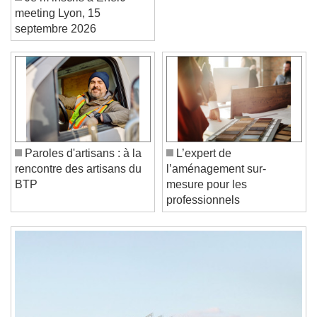
Je m’inscris à EnerJ-
meeting Lyon, 15
septembre 2026
Video Player is loading.
Play Video
Play
Skip Backward
Skip Forward
Unmute
Paroles d'artisans : à la
L’expert de
Current Time
0:00
rencontre des artisans du
l’aménagement sur-
/
BTP
mesure pour les
Duration
-:-
professionnels
Loaded
:
0%
Stream Type
LIVE
Seek to live, currently behind live
LIVE
Remaining Time
-
0:00
1x
Playback Rate