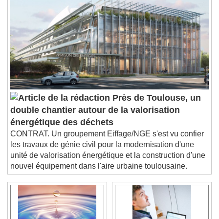
Chapters
Chapters
Descriptions
descriptions off
, selected
Subtitles
subtitles settings
, opens subtitles
settings dialog
subtitles off
, selected
Audio Track
Près de Toulouse, un
double chantier autour de la valorisation
Picture-in-Picture
Fullscreen
énergétique des déchets
This is a modal window.
CONTRAT. Un groupement Eiffage/NGE s'est vu confier
Beginning of dialog window. Escape will cancel
les travaux de génie civil pour la modernisation d'une
and close the window.
unité de valorisation énergétique et la construction d'une
Text
nouvel équipement dans l'aire urbaine toulousaine.
Color
Opacity
Text Background