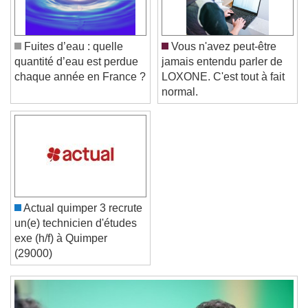
Color
Opacity
Caption Area Background
Fuites d’eau : quelle
Vous n'avez peut-être
Color
Opacity
quantité d’eau est perdue
jamais entendu parler de
Font Size
chaque année en France ?
LOXONE. C'est tout à fait
normal.
Text Edge Style
Font Family
Actual quimper 3 recrute
Reset
Done
un(e) technicien d'études
Close Modal Dialog
exe (h/f) à Quimper
End of dialog window.
(29000)