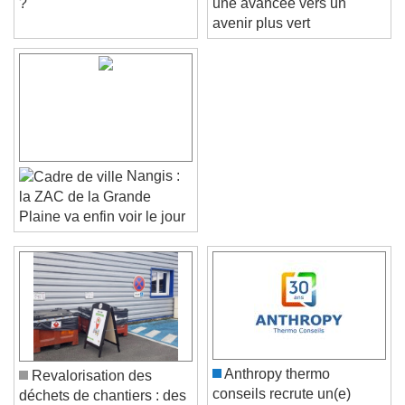
?
une avancée vers un
avenir plus vert
Nangis :
la ZAC de la Grande
Plaine va enfin voir le jour
Video Player is loading.
Play Video
Play
Skip Backward
Skip Forward
Anthropy thermo
Revalorisation des
Unmute
conseils recrute un(e)
déchets de chantiers : des