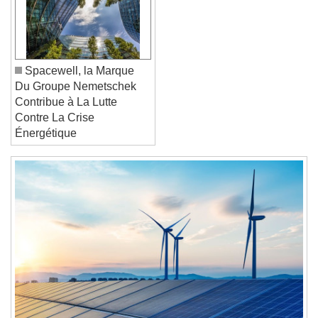
Font Family
Reset
Done
Spacewell, la Marque
Close Modal Dialog
Du Groupe Nemetschek
End of dialog window.
Contribue à La Lutte
Contre La Crise
Énergétique