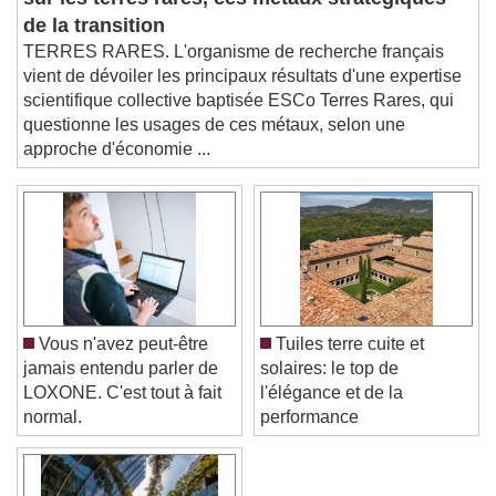
Picture-in-Picture
Fullscreen
de la transition
This is a modal window.
TERRES RARES. L'organisme de recherche français
Beginning of dialog window. Escape will cancel
vient de dévoiler les principaux résultats d'une expertise
and close the window.
scientifique collective baptisée ESCo Terres Rares, qui
Text
questionne les usages de ces métaux, selon une
approche d'économie ...
Color
Opacity
Text Background
Color
Opacity
Caption Area Background
Color
Opacity
Vous n'avez peut-être
Tuiles terre cuite et
Font Size
jamais entendu parler de
solaires: le top de
LOXONE. C'est tout à fait
l'élégance et de la
normal.
performance
Text Edge Style