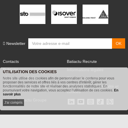
Newsletter
Contacts
Batiactu Recrute
Publicité
Informations légales
UTILISATION DES COOKIES
Abonnement Batiactu
Site annonceurs
Notre site utilise des cookies afin de personnaliser le contenu pour vous
proposer des services et offres liés à vos centres d'intérêt, gérer les
Voir les contenus+ de Batiactu
Politique de confidentialité et
fonctionnalités de notre site et réaliser des analyses statistiques. En
poursuivant votre navigation, vous acceptez l’utilisation de ces cookies.
En
cookies
savoir plus
© 2026 Batiactu Groupe
J'ai compris