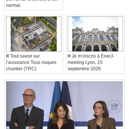
normal.
Video Player is loading.
Play Video
Play
Skip Backward
Skip Forward
Unmute
Current Time
0:00
Tout savoir sur
Je m’inscris à EnerJ-
/
l'assurance Tous risques
meeting Lyon, 15
Duration
-:-
chantier (TRC)
septembre 2026
Loaded
:
0%
Stream Type
LIVE
Seek to live, currently behind live
LIVE
Remaining Time
-
0:00
1x
Playback Rate
Chapters
Chapters