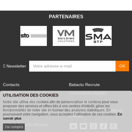
PARTENAIRES
Newsletter
Contacts
Batiactu Recrute
Publicité
Informations légales
UTILISATION DES COOKIES
Abonnement Batiactu
Site annonceurs
Notre site utilise des cookies afin de personnaliser le contenu pour vous
proposer des services et offres liés à vos centres d'intérêt, gérer les
Voir les contenus+ de Batiactu
Politique de confidentialité et
fonctionnalités de notre site et réaliser des analyses statistiques. En
poursuivant votre navigation, vous acceptez l’utilisation de ces cookies.
En
cookies
savoir plus
© 2026 Batiactu Groupe
J'ai compris