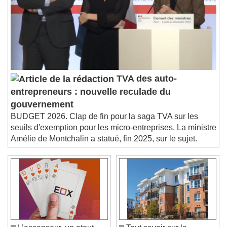
Descriptions
descriptions off
, selected
Subtitles
subtitles settings
, opens subtitles
settings dialog
subtitles off
, selected
Audio Track
TVA des auto-
entrepreneurs : nouvelle reculade du
Picture-in-Picture
Fullscreen
This is a modal window.
gouvernement
BUDGET 2026. Clap de fin pour la saga TVA sur les
Beginning of dialog window. Escape will cancel
and close the window.
seuils d'exemption pour les micro-entreprises. La ministre
Amélie de Montchalin a statué, fin 2025, sur le sujet.
Text
Color
Opacity
Text Background
Color
Opacity
Caption Area Background