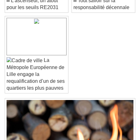
L’ascenseur, un atout
Tout savoir sur la
pour les seuils RE2031
responsabilité décennale
Color
Opacity
Font Size
Text Edge Style
Font Family
La
Métropole Européenne de
Lille engage la
requalification d’un de ses
Reset
Done
quartiers les plus pauvres
Close Modal Dialog
End of dialog window.