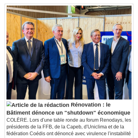
Seek to live, currently behind live
LIVE
Remaining Time
-
0:00
1x
Playback Rate
Chapters
Chapters
Descriptions
descriptions off
, selected
Subtitles
subtitles settings
, opens subtitles
settings dialog
subtitles off
, selected
Audio Track
Rénovation : le
Picture-in-Picture
Fullscreen
Bâtiment dénonce un "shutdown" économique
This is a modal window.
COLÈRE. Lors d'une table ronde au forum Renodays, les
Beginning of dialog window. Escape will cancel
présidents de la FFB, de la Capeb, d'Uniclima et de la
and close the window.