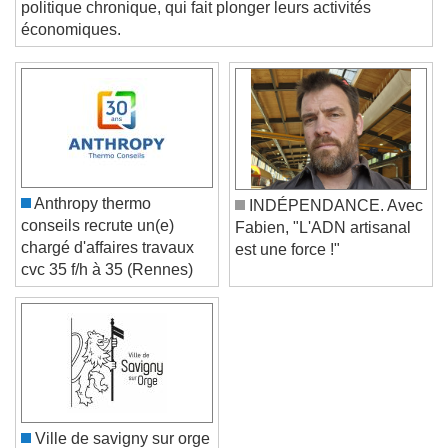
fédération Coédis ont dénoncé avec virulence l'instabilité
Text
politique chronique, qui fait plonger leurs activités
économiques.
Color
Opacity
Text Background
Color
Opacity
Caption Area Background
Color
Opacity
Anthropy thermo
INDÉPENDANCE. Avec
Font Size
conseils recrute un(e)
Fabien, "L'ADN artisanal
chargé d'affaires travaux
est une force !"
cvc 35 f/h à 35 (Rennes)
Text Edge Style
Font Family
Reset
Done