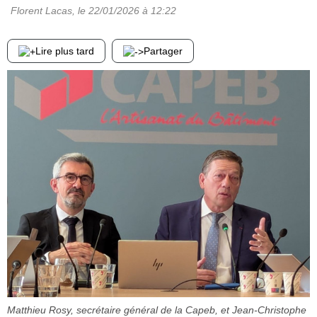
Florent Lacas
, le
22/01/2026
à 12:22
Lire plus tard
Partager
Matthieu Rosy, secrétaire général de la Capeb, et Jean-Christophe