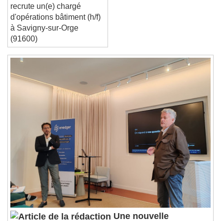
Ville de savigny sur orge
Close Modal Dialog
recrute un(e) chargé
End of dialog window.
d'opérations bâtiment (h/f)
à Savigny-sur-Orge
(91600)