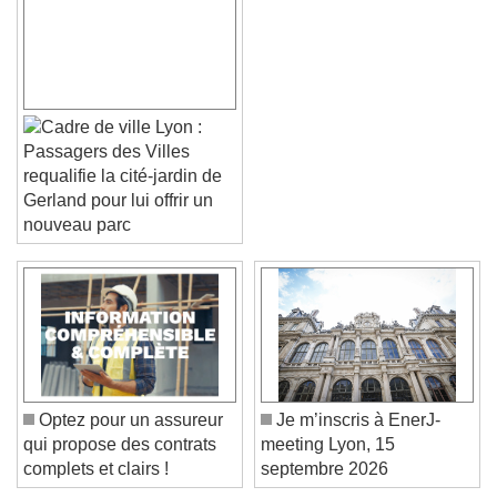
Lyon :
Passagers des Villes
requalifie la cité-jardin de
Gerland pour lui offrir un
nouveau parc
Video Player is loading.
Play Video
Play
Skip Backward
Skip Forward
Unmute
Current Time
0:00
/
Optez pour un assureur
Je m’inscris à EnerJ-
Duration
-:-
qui propose des contrats
meeting Lyon, 15
Loaded
:
0%
Stream Type
LIVE
complets et clairs !
septembre 2026