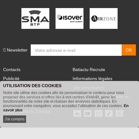
PARTENAIRES
Newsletter
Contacts
Batiactu Recrute
Publicité
Informations légales
UTILISATION DES COOKIES
Abonnement Batiactu
Site annonceurs
Notre site utilise des cookies afin de personnaliser le contenu pour vous
proposer des services et offres liés à vos centres d'intérêt, gérer les
Voir les contenus+ de Batiactu
Politique de confidentialité et
fonctionnalités de notre site et réaliser des analyses statistiques. En
poursuivant votre navigation, vous acceptez l’utilisation de ces cookies.
En
cookies
savoir plus
© 2026 Batiactu Groupe
J'ai compris