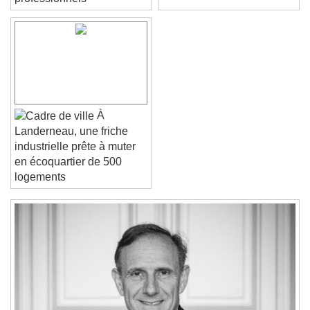
professionnels
Text Edge Style
Font Family
Reset
Done
À
Close Modal Dialog
Landerneau, une friche
End of dialog window.
industrielle prête à muter
en écoquartier de 500
logements