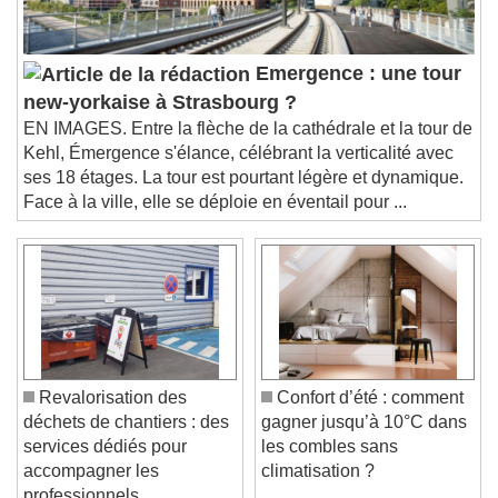
subtitles off
, selected
Audio Track
Emergence : une tour
Picture-in-Picture
Fullscreen
new-yorkaise à Strasbourg ?
This is a modal window.
EN IMAGES. Entre la flèche de la cathédrale et la tour de
Beginning of dialog window. Escape will cancel
Kehl, Émergence s'élance, célébrant la verticalité avec
and close the window.
ses 18 étages. La tour est pourtant légère et dynamique.
Text
Face à la ville, elle se déploie en éventail pour ...
Color
Opacity
Text Background
Color
Opacity
Caption Area Background
Revalorisation des
Confort d’été : comment
Color
Opacity
déchets de chantiers : des
gagner jusqu’à 10°C dans
Font Size
services dédiés pour
les combles sans
accompagner les
climatisation ?