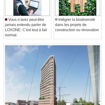
Play Video
Play
Skip Backward
Skip Forward
Unmute
Current Time
0:00
Vous n'avez peut-être
Intégrer la biodiversité
/
jamais entendu parler de
dans les projets de
Duration
-:-
LOXONE. C'est tout à fait
construction ou rénovation
Loaded
:
0%
Stream Type
LIVE
normal.
Seek to live, currently behind live
LIVE
Remaining Time
-
0:00
1x
Playback Rate
Chapters
Chapters
Descriptions
descriptions off
, selected
Subtitles
subtitles settings
, opens subtitles
settings dialog