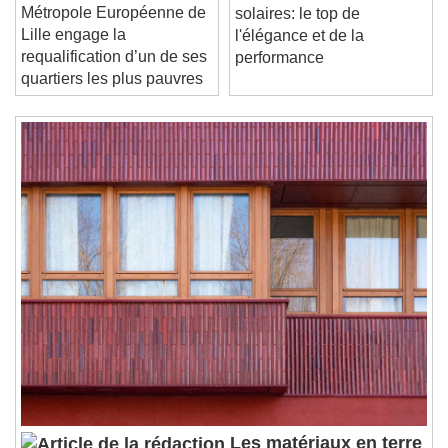
La
Tuiles terre cuite et
/
Métropole Européenne de
solaires: le top de
Duration
-:-
Lille engage la
l'élégance et de la
Loaded
:
0%
Stream Type
LIVE
requalification d’un de ses
performance
Seek to live, currently behind live
LIVE
quartiers les plus pauvres
Remaining Time
-
0:00
1x
Playback Rate
Chapters
Chapters
Descriptions
descriptions off
, selected
Subtitles
subtitles settings
, opens subtitles
settings dialog
subtitles off
, selected
Audio Track
Picture-in-Picture
Fullscreen