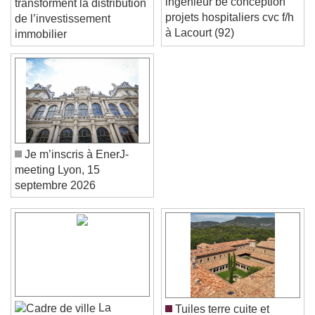
ingénieur be conception
transforment la distribution
projets hospitaliers cvc f/h
de l’investissement
à Lacourt (92)
immobilier
Je m’inscris à EnerJ-
meeting Lyon, 15
septembre 2026
Video Player is loading.
Play Video
Play
Skip Backward
Skip Forward
Unmute
Current Time
0:00