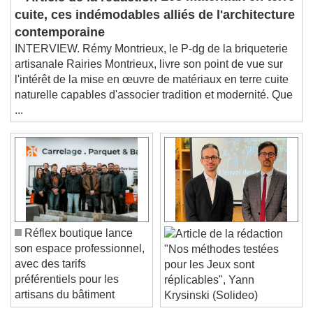
Les matériaux en terre
This is a modal window.
cuite, ces indémodables alliés de l'architecture
Beginning of dialog window. Escape will cancel
contemporaine
and close the window.
INTERVIEW. Rémy Montrieux, le P-dg de la briqueterie
Text
artisanale Rairies Montrieux, livre son point de vue sur
l'intérêt de la mise en œuvre de matériaux en terre cuite
Color
Opacity
naturelle capables d'associer tradition et modernité. Que
Text Background
...
Color
Opacity
Caption Area Background
Color
Opacity
Font Size
Réflex boutique lance
son espace professionnel,
"Nos méthodes testées
Text Edge Style
avec des tarifs
pour les Jeux sont
préférentiels pour les
réplicables", Yann
artisans du bâtiment
Krysinski (Solideo)