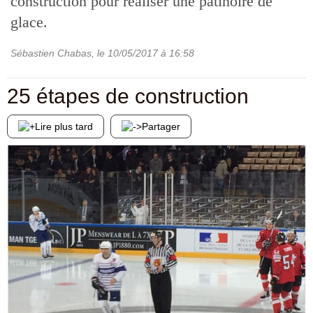
construction pour réaliser une patinoire de
glace.
Sébastien Chabas
, le
10/05/2017
à 16:58
25 étapes de construction
Lire plus tard
Partager