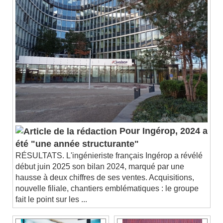
Chapters
Chapters
Descriptions
descriptions off
, selected
Subtitles
subtitles settings
, opens subtitles
settings dialog
subtitles off
, selected
Audio Track
Picture-in-Picture
Fullscreen
This is a modal window.
Pour Ingérop, 2024 a
Beginning of dialog window. Escape will cancel
été "une année structurante"
and close the window.
RÉSULTATS. L'ingénieriste français Ingérop a révélé
Text
début juin 2025 son bilan 2024, marqué par une
hausse à deux chiffres de ses ventes. Acquisitions,
Color
Opacity
nouvelle filiale, chantiers emblématiques : le groupe
Text Background
fait le point sur les ...