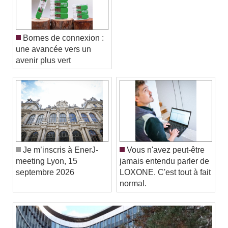
Bornes de connexion :
une avancée vers un
avenir plus vert
Video Player is loading.
Play Video
Play
Skip Backward
Skip Forward
Unmute
Current Time
0:00
/
Duration
-:-
Loaded
:
0%
Je m’inscris à EnerJ-
Vous n'avez peut-être
Stream Type
LIVE
meeting Lyon, 15
jamais entendu parler de
Seek to live, currently behind live
LIVE
septembre 2026
LOXONE. C'est tout à fait
Remaining Time
-
0:00
normal.
1x
Playback Rate