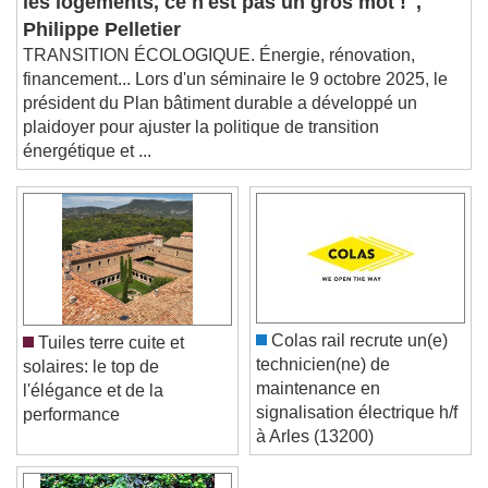
les logements, ce n'est pas un gros mot !",
This is a modal window.
Philippe Pelletier
Beginning of dialog window. Escape will cancel
TRANSITION ÉCOLOGIQUE. Énergie, rénovation,
and close the window.
financement... Lors d'un séminaire le 9 octobre 2025, le
Text
président du Plan bâtiment durable a développé un
plaidoyer pour ajuster la politique de transition
Color
Opacity
énergétique et ...
Text Background
Color
Opacity
Caption Area Background
Color
Opacity
Font Size
Colas rail recrute un(e)
Tuiles terre cuite et
technicien(ne) de
solaires: le top de
maintenance en
l'élégance et de la
Text Edge Style
signalisation électrique h/f
performance
à Arles (13200)
Font Family