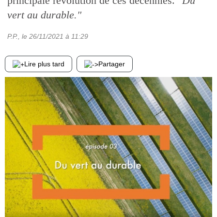
principale révolution de ces décennies.
"Du
vert au durable."
P.P.
, le
26/11/2021
à 11:29
Lire plus tard
Partager