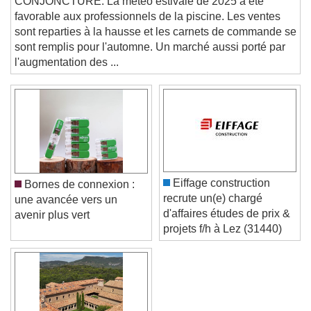
CONJONCTURE. La météo estivale de 2025 a été
and close the window.
favorable aux professionnels de la piscine. Les ventes
Text
sont reparties à la hausse et les carnets de commande se
sont remplis pour l'automne. Un marché aussi porté par
Color
Opacity
l'augmentation des ...
Text Background
Color
Opacity
Caption Area Background
Color
Opacity
Font Size
Eiffage construction
Bornes de connexion :
recrute un(e) chargé
une avancée vers un
d'affaires études de prix &
avenir plus vert
Text Edge Style
projets f/h à Lez (31440)
Font Family