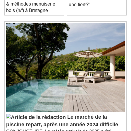
& méthodes menuiserie
Stream Type
LIVE
une fierté"
bois (h/f) à Bretagne
Seek to live, currently behind live
LIVE
Remaining Time
-
0:00
1x
Playback Rate
Chapters
Chapters
Descriptions
descriptions off
, selected
Subtitles
subtitles settings
, opens subtitles
settings dialog
subtitles off
, selected
Audio Track
Picture-in-Picture
Fullscreen
Le marché de la
This is a modal window.
piscine repart, après une année 2024 difficile
Beginning of dialog window. Escape will cancel