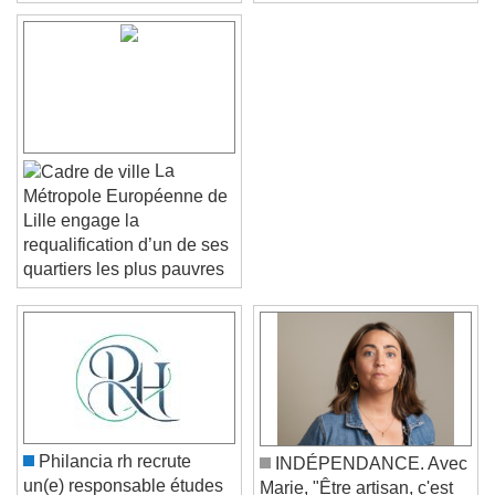
La
Métropole Européenne de
Lille engage la
requalification d’un de ses
quartiers les plus pauvres
Video Player is loading.
Play Video
Play
Skip Backward
Skip Forward
Unmute
Current Time
0:00
/
Philancia rh recrute
INDÉPENDANCE. Avec
Duration
-:-
un(e) responsable études
Marie, "Être artisan, c'est
Loaded
:
0%