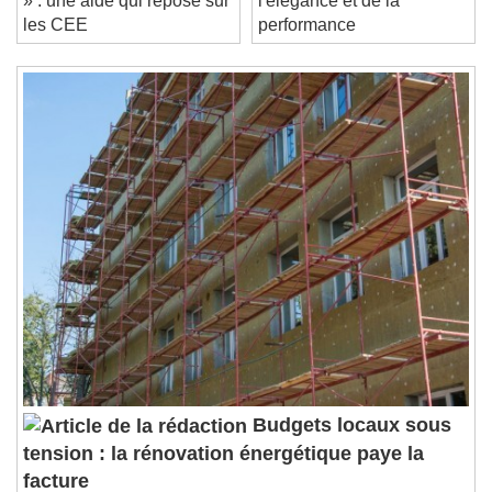
Current Time
0:00
» : une aide qui repose sur
l'élégance et de la
/
les CEE
performance
Duration
-:-
Loaded
:
0%
Stream Type
LIVE
Seek to live, currently behind live
LIVE
Remaining Time
-
0:00
1x
Playback Rate
Chapters
Chapters
Descriptions
descriptions off
, selected
Subtitles
subtitles settings
, opens subtitles
settings dialog
subtitles off
, selected
Budgets locaux sous
Audio Track
tension : la rénovation énergétique paye la