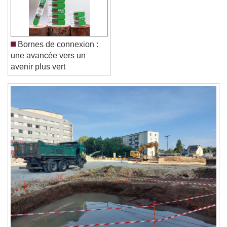
Font Family
Reset
Done
Bornes de connexion :
Close Modal Dialog
une avancée vers un
End of dialog window.
avenir plus vert