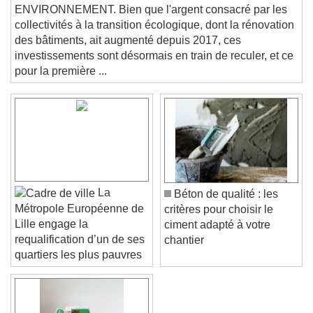
Picture-in-Picture
Fullscreen
facture
This is a modal window.
ENVIRONNEMENT. Bien que l'argent consacré par les
collectivités à la transition écologique, dont la rénovation
Beginning of dialog window. Escape will cancel
des bâtiments, ait augmenté depuis 2017, ces
and close the window.
investissements sont désormais en train de reculer, et ce
Text
pour la première ...
Color
Opacity
Text Background
Color
Opacity
Caption Area Background
La
Béton de qualité : les
Color
Opacity
Métropole Européenne de
critères pour choisir le
Font Size
Lille engage la
ciment adapté à votre
requalification d’un de ses
chantier
quartiers les plus pauvres
Text Edge Style