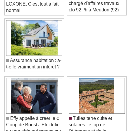
conseils recrute un(e)
jamais entendu parler de
chargé d'affaires travaux
LOXONE. C'est tout à fait
cfo 92 f/h à Meudon (92)
normal.
Assurance habitation : a-
t-elle vraiment un intérêt ?
Video Player is loading.
Play Video
Play
Skip Backward
Skip Forward
Effy appelle à créer le «
Tuiles terre cuite et
Unmute
Coup de Boost J'Électrifie
solaires: le top de